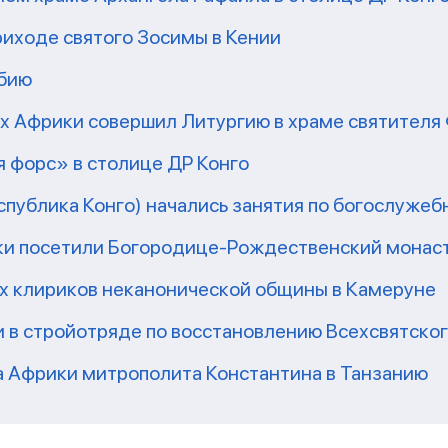
риходе святого Зосимы в Кении
мбию
рх Африки совершил Литургию в храме святител
 форс» в столице ДР Конго
еспублика Конго) начались занятия по богослужеб
ки посетили Богородице-Рождественский монаст
их клириков неканонической общины в Камеруне
 в стройотряде по восстановлению Всехсвятско
а Африки митрополита Константина в Танзанию