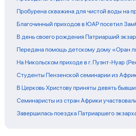
Пробурена скважина для чистой воды на п
Благочинный приходов в ЮАР посетил За
В день своего рождения Патриарший экза
Передана помощь детскому дому «Оран ля
На Никольском приходе в г. Пуэнт-Нуар (Р
Студенты Пензенской семинарии из Афри
В Церковь Христову приняты девять бывш
Семинаристы из стран Африки участвовали
Завершилась поездка Патриаршего экзарх