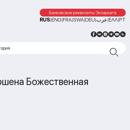
Банковские реквизиты Экзархата
RUS
ENG
FRA
SWA
DEU
عرب
ΕΛΛ
PT
|
|
|
|
|
|
|
тория
ершена Божественная