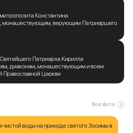
 митрополита Константина
, монашествующим, верующим Патриаршего
 Святейшего Патриарха Кирилла
рям, диаконам, монашествующим и всем
й Православной Церкви
Все фото
 чистой воды на приходе святого Зосимы в