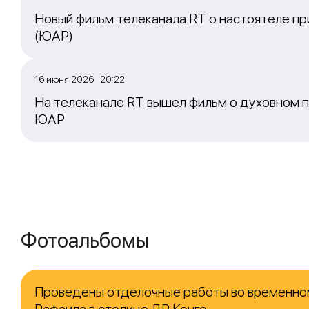
Новый фильм телеканала RT о настоятеле пр
(ЮАР)
16 июня 2026 20:22
На телеканале RT вышел фильм о духовном п
ЮАР
Фотоальбомы
Проведены отделочные работы во временно
Рафаила в столице ДР Конго