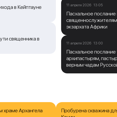
11 апреля 2026 13:05
ихода в Кейптауне
Пасхальное послание
священнослужителям
экзархата Африки
ути священника в
11 апреля 2026 13:00
Пасхальное послание
архипастырям, пасты
верным чадам Русско
м храме Архангела
Пробурена скважина для
Кении