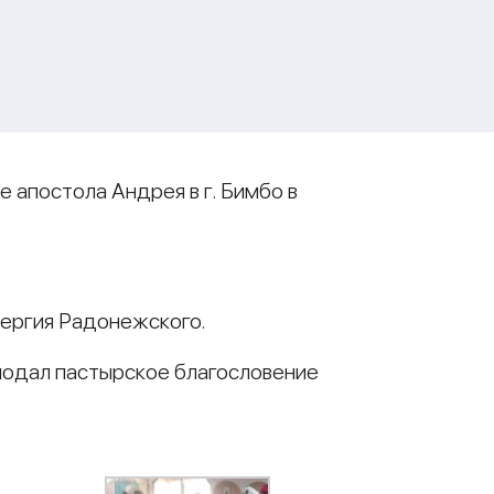
е апостола Андрея в г. Бимбо в
Сергия Радонежского.
еподал пастырское благословение