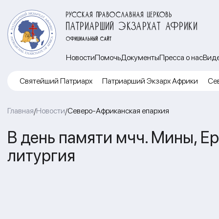
РУССКАЯ ПРАВОСЛАВНАЯ ЦЕРКОВЬ
ПАТРИАРШИЙ ЭКЗАРХАТ АФРИКИ
ОФИЦИАЛЬНЫЙ САЙТ
Новости
Помочь
Документы
Пресса о нас
Вид
Cвятейший Патриарх
Патриарший Экзарх Африки
Се
Главная
Новости
Северо-Африканская епархия
/
/
В день памяти мчч. Мины, Е
литургия