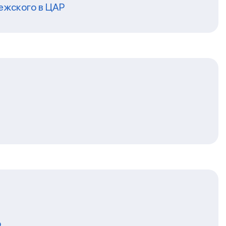
ежского в ЦАР
о