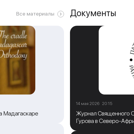
Документы
Все материалы
14 мая 2026 20:15
на Мадагаскаре
Журнал Священного С
Гурова в Северо-Афр