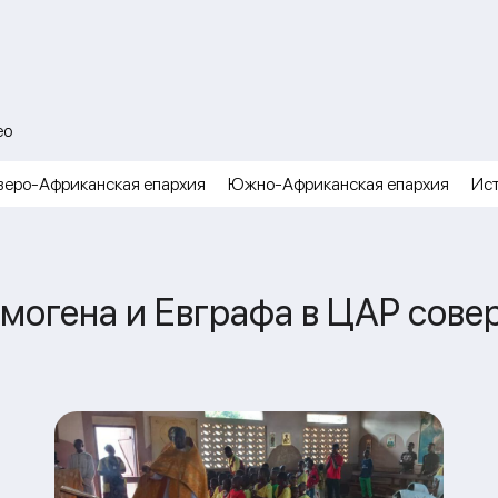
ео
веро-Африканская епархия
Южно-Африканская епархия
Ис
рмогена и Евграфа в ЦАР сов