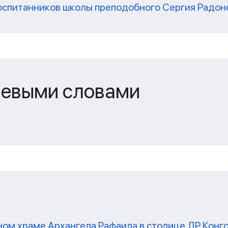
оспитанников школы преподобного Сергия Радон
чевыми словами
ом храме Архангела Рафаила в столице ДР Конг