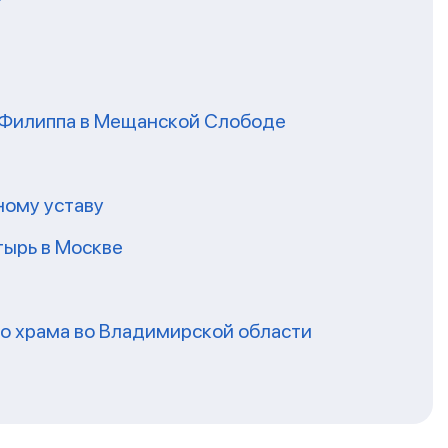
я Филиппа в Мещанской Слободе
ному уставу
ырь в Москве
го храма во Владимирской области