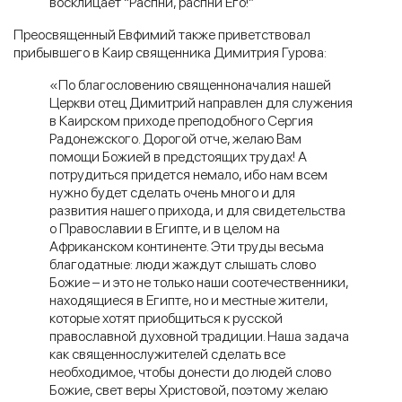
восклицает “Распни, распни Его!”
Преосвященный Евфимий также приветствовал
прибывшего в Каир священника Димитрия Гурова:
«По благословению священноначалия нашей
Церкви отец Димитрий направлен для служения
в Каирском приходе преподобного Сергия
Радонежского. Дорогой отче, желаю Вам
помощи Божией в предстоящих трудах! А
потрудиться придется немало, ибо нам всем
нужно будет сделать очень много и для
развития нашего прихода, и для свидетельства
о Православии в Египте, и в целом на
Африканском континенте. Эти труды весьма
благодатные: люди жаждут слышать слово
Божие – и это не только наши соотечественники,
находящиеся в Египте, но и местные жители,
которые хотят приобщиться к русской
православной духовной традиции. Наша задача
как священнослужителей сделать все
необходимое, чтобы донести до людей слово
Божие, свет веры Христовой, поэтому желаю