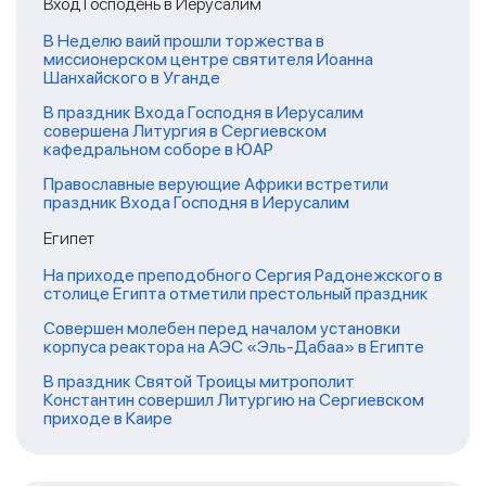
Вход Господень в Иерусалим
В Неделю ваий прошли торжества в
миссионерском центре святителя Иоанна
Шанхайского в Уганде
В праздник Входа Господня в Иерусалим
совершена Литургия в Сергиевском
кафедральном соборе в ЮАР
Православные верующие Африки встретили
праздник Входа Господня в Иерусалим
Египет
На приходе преподобного Сергия Радонежского в
столице Египта отметили престольный праздник
Совершен молебен перед началом установки
корпуса реактора на АЭС «Эль-Дабаа» в Египте
В праздник Святой Троицы митрополит
Константин совершил Литургию на Сергиевском
приходе в Каире