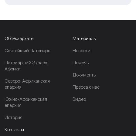
Об Экзархате
Материалы
Cвятейший Патриарх
Новости
Патриарший Экзарх
Помочь
Африки
Документы
Северо-Африканская
епархия
Пресса о нас
Южно-Африканская
Видео
епархия
История
Контакты