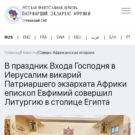
РУССКАЯ ПРАВОСЛАВНАЯ ЦЕРКОВЬ
ПАТРИАРШИЙ ЭКЗАРХАТ АФРИКИ
ОФИЦИАЛЬНЫЙ САЙТ
|
|
|
|
|
|
|
RUS
ENG
FRA
SWA
DEU
عرب
ΕΛΛ
PT
/
/
Главная
Новости
Северо-Африканская епархия
В праздник Входа Господня в
Иерусалим викарий
Патриаршего экзархата Африки
епископ Евфимий совершил
Литургию в столице Египта