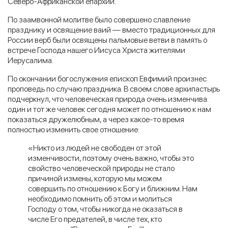
Северо-Африканской епархии.
По заамвонной молитве было совершено славление
празднику и освящение ваий — вместо традиционных для
России верб были освящены пальмовые ветви в память о
встрече Господа нашего Иисуса Христа жителями
Иерусалима.
По окончании богослужения епископ Евфимий произнес
проповедь по случаю праздника. В своем слове архипастырь
подчеркнул, что человеческая природа очень изменчива:
один и тот же человек сегодня может по отношению к нам
показаться дружелюбным, а через какое-то время
полностью изменить свое отношение:
«Никто из людей не свободен от этой
изменчивости, поэтому очень важно, чтобы это
свойство человеческой природы не стало
причиной измены, которую мы можем
совершить по отношению к Богу и ближним. Нам
необходимо помнить об этом и молиться
Господу о том, чтобы никогда не оказаться в
числе Его предателей, в числе тех, кто