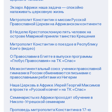
Экзарх Африки: наша задача — спокойно
налаживать церковную жизнь
Митрополит Константин о миссии Русской
Православной Церкви на Африканском континенте
В Неделю Крестопоклонную пять человек на
острове Маврикий приняли таинство Крещения
Митрополит Константин о поездке в Республику
Конго (видео)
О Православии в Египте в выпуске программы
«Глобус Православия» на ТК «Спас»
Межконтинентальный союз: ученики православной
гимназии в России обмениваются письмами с
православными ребятами из Нигерии
Наша Церковь в Африке. Иерей Георгий Максимов
в проекте «Русский ковчег» на ТК «Спас»
Семинаристы из Африки проходят обучение в
Николо-Угрешской семинарии
Проповедь митрополита Константина в 17-ю