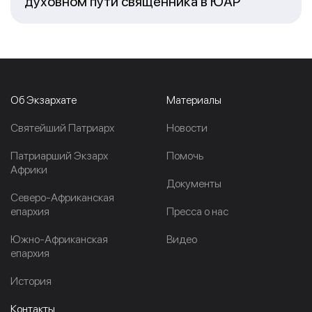
духовном пути священника в ЮАР
Об Экзархате
Материалы
Cвятейший Патриарх
Новости
Патриарший Экзарх
Помочь
Африки
Документы
Северо-Африканская
епархия
Пресса о нас
Южно-Африканская
Видео
епархия
История
Контакты