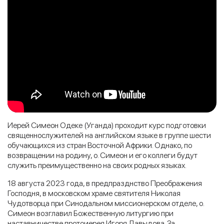
Иерей Симеон Одеке (Уганда) проходит курс подготовки
священнослужителей на английском языке в группе шести
обучающихся из стран Восточной Африки. Однако, по
возвращении на родину, о. Симеон и его коллеги будут
служить преимущественно на своих родных языках.
18 августа 2023 года, в предпразднство Преображения
Господня, в московском храме святителя Николая
Чудотворца при Синодальном миссионерском отделе, о.
Симеон возглавил Божественную литургию при
наставничестве протоиерея Игоря Давыдова. За