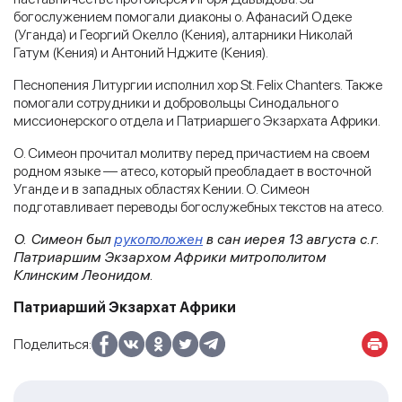
богослужением помогали диаконы о. Афанасий Одеке
(Уганда) и Георгий Окелло (Кения), алтарники Николай
Гатум (Кения) и Антоний Нджите (Кения).
Песнопения Литургии исполнил хор St. Felix Chanters.
Также
помогали сотрудники и добровольцы Синодального
миссионерского отдела и Патриаршего Экзархата Африки.
О. Симеон прочитал молитву перед причастием на своем
родном языке — атесо, который преобладает в восточной
Уганде и в западных областях Кении. О. Симеон
подготавливает переводы богослужебных текстов на атесо.
О. Симеон был
рукоположен
в сан иерея 13 августа с.г.
Патриаршим Экзархом Африки митрополитом
Клинским Леонидом.
Патриарший Экзархат Африки
Поделиться: