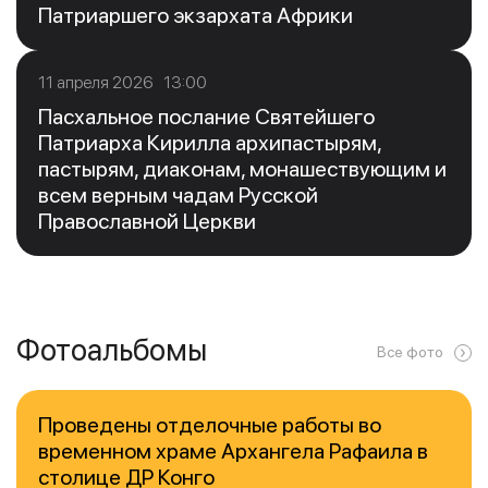
Патриаршего экзархата Африки
11 апреля 2026 13:00
Пасхальное послание Святейшего
Патриарха Кирилла архипастырям,
пастырям, диаконам, монашествующим и
всем верным чадам Русской
Православной Церкви
Фотоальбомы
Все фото
Проведены отделочные работы во
временном храме Архангела Рафаила в
столице ДР Конго