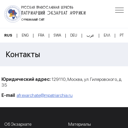
РУССКАЯ ПРАВОСЛАВНАЯ ЦЕРКОВЬ
ПАТРИАРШИЙ ЭКЗАРХАТ АФРИКИ
ОФИЦИАЛЬНЫЙ САЙТ
|
|
|
|
|
|
|
RUS
ENG
FRA
SWA
DEU
عرب
ΕΛΛ
PT
Контакты
Юридический адрес:
129110, Москва, ул. Гиляровского, д.
35
E-mail
:
afr.exarchate@mpatriarchia.ru
Об Экзархате
Материалы