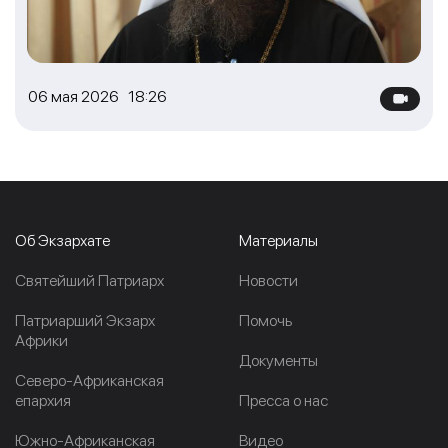
06 мая 2026 18:26
Об Экзархате
Материалы
Cвятейший Патриарх
Новости
Патриарший Экзарх
Помочь
Африки
Документы
Северо-Африканская
епархия
Пресса о нас
Южно-Африканская
Видео