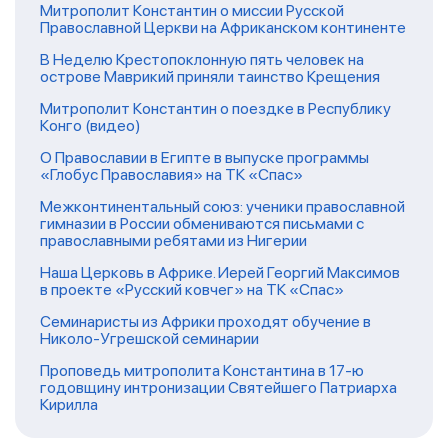
Митрополит Константин о миссии Русской
Православной Церкви на Африканском континенте
В Неделю Крестопоклонную пять человек на
острове Маврикий приняли таинство Крещения
Митрополит Константин о поездке в Республику
Конго (видео)
О Православии в Египте в выпуске программы
«Глобус Православия» на ТК «Спас»
Межконтинентальный союз: ученики православной
гимназии в России обмениваются письмами с
православными ребятами из Нигерии
Наша Церковь в Африке. Иерей Георгий Максимов
в проекте «Русский ковчег» на ТК «Спас»
Семинаристы из Африки проходят обучение в
Николо-Угрешской семинарии
Проповедь митрополита Константина в 17-ю
годовщину интронизации Святейшего Патриарха
Кирилла