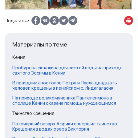
Поделиться:
Материалы по теме
Кения
Пробурена скважина для чистой воды на приходе
святого Зосимы в Кении
В праздник апостолов Петра и Павла двадцать
человек крещены в кенийском с. Индагаласия
На приходе великомученика Пантелеимона в
столице Кении оказана помощь нуждающимся
Таинство Крещения
Патриарший экзарх Африки совершил таинство
Крещения в водах озера Виктория