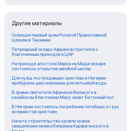
Другие материалы
Освящен первый храм Русской Православной
Церкви в Танзании
Патриарший экзарх Африки встретился с
благочинным приходов в ЦАР
На приходе апостола Марка на Мадагаскаре
состоялось открытие швейной школы
Для нужд пострадавших христиан в Нигерии
пробурены две скважины для питьевой воды
В храме святителя Афанасия Великого в
кенийском благочинии Меру залит бетонный пол
В Нигерии состоялось погребение погибших от рук
исламистов христиан
Начато строительство кровли храма
священномученика Киприана Карфагенского в
Кении