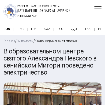
РУССКАЯ ПРАВОСЛАВНАЯ ЦЕРКОВЬ
ПАТРИАРШИЙ ЭКЗАРХАТ АФРИКИ
ОФИЦИАЛЬНЫЙ САЙТ
|
|
|
|
|
|
|
RUS
ENG
FRA
SWA
DEU
عرب
ΕΛΛ
PT
/
/
Главная
Вы помогли
Южно-Африканская епархия
В образовательном центре
святого Александра Невского в
кенийском Мигори проведено
электричество