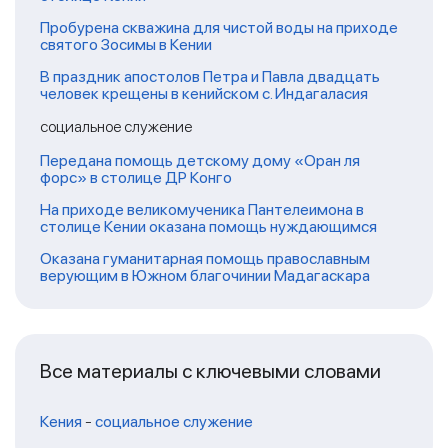
Пробурена скважина для чистой воды на приходе
святого Зосимы в Кении
В праздник апостолов Петра и Павла двадцать
человек крещены в кенийском с. Индагаласия
социальное служение
Передана помощь детскому дому «Оран ля
форс» в столице ДР Конго
На приходе великомученика Пантелеимона в
столице Кении оказана помощь нуждающимся
Оказана гуманитарная помощь православным
верующим в Южном благочинии Мадагаскара
Все материалы с ключевыми словами
Кения
-
социальное служение