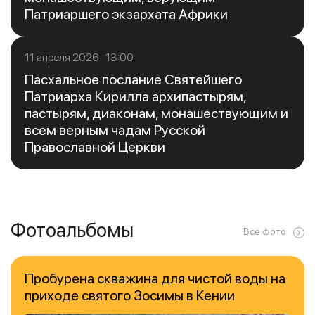
Патриаршего экзархата Африки
11 апреля 2026 13:00
Пасхальное послание Святейшего
Патриарха Кирилла архипастырям,
пастырям, диаконам, монашествующим и
всем верным чадам Русской
Православной Церкви
Фотоальбомы
Все фото
Пробурена скважина для чистой воды на
приходе святого Зосимы в Кении