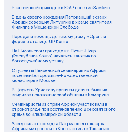
Благочинный приходов в ЮАР посетил Замбию
В день своего рождения Патриарший экзарх
Африки совершил Литургию в храме святителя
Филиппа в Мещанской Слободе
Передана помощь детскому дому «Оран ля
форс» в столице ДР Конго
На Никольском приходе в г. Пуэнт-Нуар
(Республика Конго) начались занятия по
богослужебному уставу
Студенты Пензенской семинарии из Африки
посетили Богородице-Рождественский
монастырь в Москве
В Церковь Христову приняты девять бывших
клириков неканонической общины в Камеруне
Семинаристы из стран Африки участвовали в
стройотряде по восстановлению Всехсвятского
храма во Владимирской области
Завершилась поездка Патриаршего экзарха
Африки митрополита Константина в Танзанию