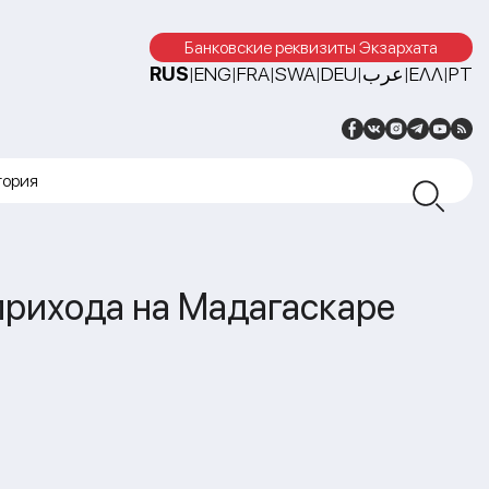
Банковские реквизиты Экзархата
RUS
ENG
FRA
SWA
DEU
عرب
ΕΛΛ
PT
|
|
|
|
|
|
|
тория
прихода на Мадагаскаре