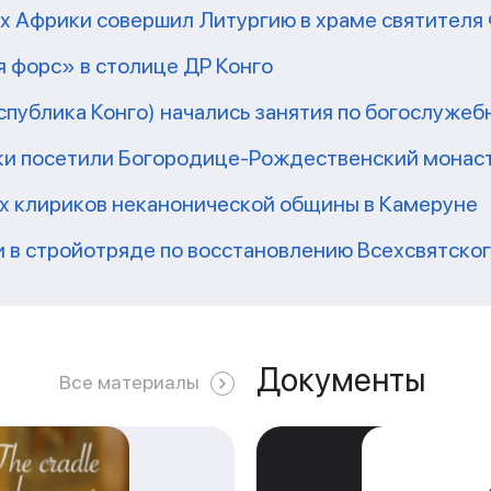
рх Африки совершил Литургию в храме святител
 форс» в столице ДР Конго
еспублика Конго) начались занятия по богослужеб
ки посетили Богородице-Рождественский монаст
их клириков неканонической общины в Камеруне
 в стройотряде по восстановлению Всехсвятско
Документы
Все материалы