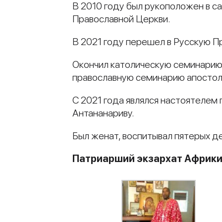
В 2010 году был рукоположен в са
Православной Церкви.
В 2021 году перешел в Русскую П
Окончил католическую семинарию 
православную семинарию апостола
С 2021 года являлся настоятелем
Антананариву.
Был женат, воспитывал пятерых д
Патриарший экзархат Африк