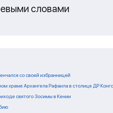
чевыми словами
енчался со своей избранницей
ом храме Архангела Рафаила в столице ДР Конг
риходе святого Зосимы в Кении
мбию