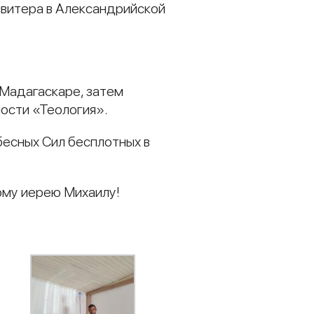
есвитера в Александрийской
 Мадагаскаре, затем
ности «Теология».
бесных Сил бесплотных в
ому иерею Михаилу!