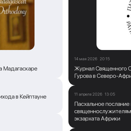
14 мая 2026 20:15
на Мадагаскаре
Журнал Священного С
Гурова в Северо-Афр
11 апреля 2026 13:05
ихода в Кейптауне
Пасхальное послание
священнослужителям
экзархата Африки