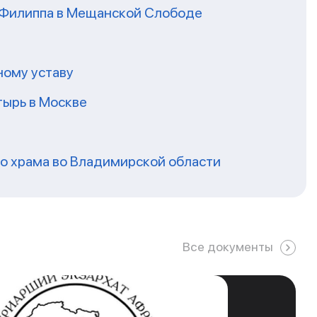
я Филиппа в Мещанской Слободе
ному уставу
ырь в Москве
го храма во Владимирской области
Все документы