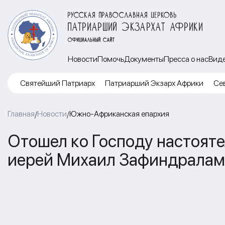
РУССКАЯ ПРАВОСЛАВНАЯ ЦЕРКОВЬ
ПАТРИАРШИЙ ЭКЗАРХАТ АФРИКИ
ОФИЦИАЛЬНЫЙ САЙТ
Новости
Помочь
Документы
Пресса о нас
Вид
Cвятейший Патриарх
Патриарший Экзарх Африки
Се
Главная
Новости
Южно-Африканская епархия
/
/
Отошел ко Господу настоят
иерей Михаил Зафиндралам