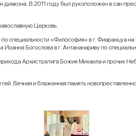
н диакона. В 2011 году был рукоположен в сан пр
равославную Церковь.
по специальности «Философия» в г. Фиаранцуа на
 Иоанна Богослова в г. Антананариву по специаль
 прихода Архистратига Божия Михаила и прочих Не
етей. Вечная и блаженная память новопреставленн
и