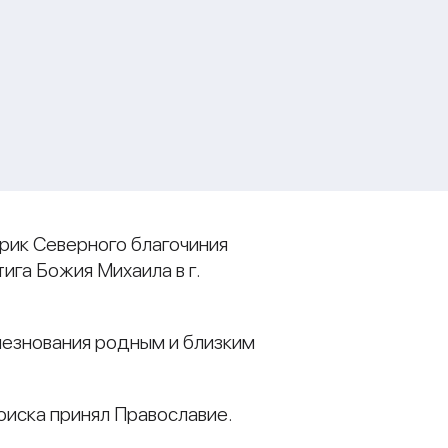
ирик Северного благочиния
га Божия Михаила в г.
езнования родным и близким
оиска принял Православие.