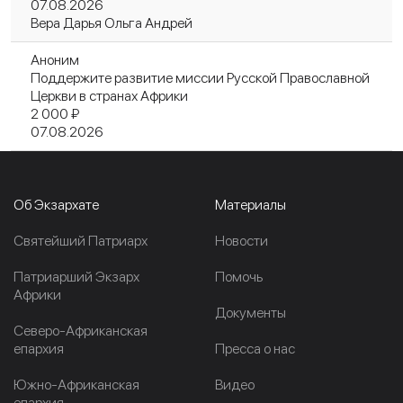
07.08.2026
Вера Дарья Ольга Андрей
Аноним
Поддержите развитие миссии Русской Православной
Церкви в странах Африки
2 000 ₽
07.08.2026
Об Экзархате
Материалы
Cвятейший Патриарх
Новости
Патриарший Экзарх
Помочь
Африки
Документы
Северо-Африканская
епархия
Пресса о нас
Южно-Африканская
Видео
епархия