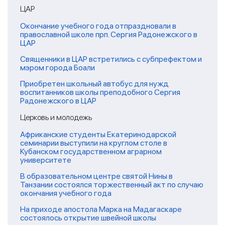
ЦАР
Окончание учебного года отпраздновали в
православной школе прп. Сергия Радонежского в
ЦАР
Священники в ЦАР встретились с субпрефектом и
мэром города Боали
Приобретен школьный автобус для нужд
воспитанников школы преподобного Сергия
Радонежского в ЦАР
Церковь и молодежь
Африканские студенты Екатеринодарской
семинарии выступили на круглом столе в
Кубанском государственном аграрном
университете
В образовательном центре святой Нины в
Танзании состоялся торжественный акт по случаю
окончания учебного года
На приходе апостола Марка на Мадагаскаре
состоялось открытие швейной школы