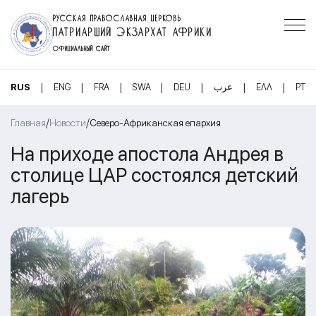
РУССКАЯ ПРАВОСЛАВНАЯ ЦЕРКОВЬ
ПАТРИАРШИЙ ЭКЗАРХАТ АФРИКИ
ОФИЦИАЛЬНЫЙ САЙТ
|
|
|
|
|
|
|
RUS
ENG
FRA
SWA
DEU
عرب
ΕΛΛ
PT
/
/
Главная
Новости
Северо-Африканская епархия
На приходе апостола Андрея в
столице ЦАР состоялся детский
лагерь