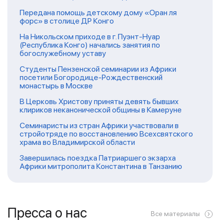
Передана помощь детскому дому «Оран ля
форс» в столице ДР Конго
На Никольском приходе в г. Пуэнт-Нуар
(Республика Конго) начались занятия по
богослужебному уставу
Студенты Пензенской семинарии из Африки
посетили Богородице-Рождественский
монастырь в Москве
В Церковь Христову приняты девять бывших
клириков неканонической общины в Камеруне
Семинаристы из стран Африки участвовали в
стройотряде по восстановлению Всехсвятского
храма во Владимирской области
Завершилась поездка Патриаршего экзарха
Африки митрополита Константина в Танзанию
Пресса о нас
Все материалы