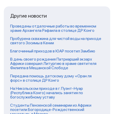
Другие новости
Проведены отделочные работы во временном
храме Архангела Рафаила в столице ДР Конго
Пробурена скважина для чистой воды на приходе
святого Зосимы в Кении
Благочинный приходов в ЮАР посетил Замбию
В день своего рождения Патриарший экзарх
Африки совершил Литургию в храме святителя
Филиппа в Мещанской Слободе
Передана помощь детскому дому «Оран ля
форс» в столице ДР Конго
На Никольском приходе в г. Пуэнт-Нуар
(Республика Конго) начались занятия по
богослужебному уставу
Студенты Пензенской семинарии из Африки
посетили Богородице-Рождественский
монастырь в Москве