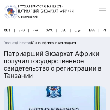
РУССКАЯ ПРАВОСЛАВНАЯ ЦЕРКОВЬ
ПАТРИАРШИЙ ЭКЗАРХАТ АФРИКИ
ОФИЦИАЛЬНЫЙ САЙТ
|
|
|
|
|
|
|
RUS
ENG
FRA
SWA
DEU
عرب
ΕΛΛ
PT
/
/
Главная
Новости
Южно-Африканская епархия
Патриарший Экзархат Африки
получил государственное
свидетельство о регистрации в
Танзании