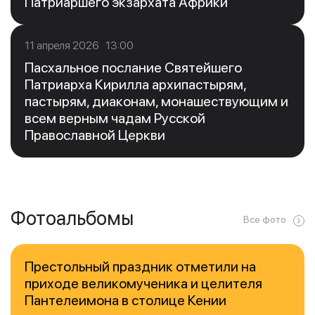
Патриаршего экзархата Африки
11 апреля 2026 13:00
Пасхальное послание Святейшего
Патриарха Кирилла архипастырям,
пастырям, диаконам, монашествующим и
всем верным чадам Русской
Православной Церкви
Фотоальбомы
Все фото
Престольный праздник отметили на
приходе великомученика и целителя
Пантелеимона в столице Кении