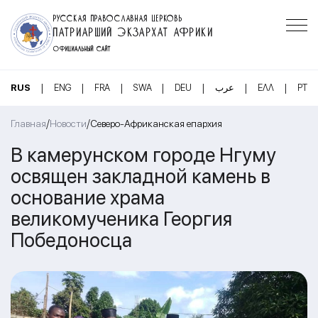
РУССКАЯ ПРАВОСЛАВНАЯ ЦЕРКОВЬ
ПАТРИАРШИЙ ЭКЗАРХАТ АФРИКИ
ОФИЦИАЛЬНЫЙ САЙТ
|
|
|
|
|
|
|
RUS
ENG
FRA
SWA
DEU
عرب
ΕΛΛ
PT
/
/
Главная
Новости
Северо-Африканская епархия
В камерунском городе Нгуму
освящен закладной камень в
основание храма
великомученика Георгия
Победоносца