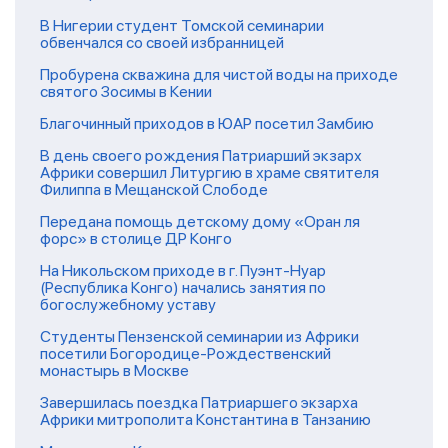
В Нигерии студент Томской семинарии
обвенчался со своей избранницей
Пробурена скважина для чистой воды на приходе
святого Зосимы в Кении
Благочинный приходов в ЮАР посетил Замбию
В день своего рождения Патриарший экзарх
Африки совершил Литургию в храме святителя
Филиппа в Мещанской Слободе
Передана помощь детскому дому «Оран ля
форс» в столице ДР Конго
На Никольском приходе в г. Пуэнт-Нуар
(Республика Конго) начались занятия по
богослужебному уставу
Студенты Пензенской семинарии из Африки
посетили Богородице-Рождественский
монастырь в Москве
Завершилась поездка Патриаршего экзарха
Африки митрополита Константина в Танзанию