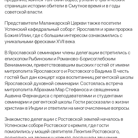
страницах истории обители в Смутное время и в годы
советской власти.
Представители Маланкарской Церкви также посетили
Успенский кафедральный собор г. Ярославля и храм пророка
Божия Илии, где с большим интересом ознакомились с
уникальными фресками XVII века.
В Ярославской семинарии члены делегации встретились с
епископом Рыбинским и Романово-Борисоглебским
Вениамином, приветствовавшим высоких гостей от имени
митрополита Ярославского и Ростовского Вадима. В честь
гостей был дан концерт хора воспитанниц регентской школы
Ярославской духовной семинарии. Состоялась встреча
митрополита Абрахама Мар Стефаноса и священника
Ашвина Фернандиса с преподавателями и студентами
семинарии и регентской школы. Гости рассказали о жизни
христиан в Индии и ответили на многочисленные вопросы.
Знакомство делегации с Ростовской землей началось в
Успенском соборе Ростовского кремля, где гости
помолились у мощей святителя Леонтия Ростовского,
поднялись на звонницу кремля, послушали звучание