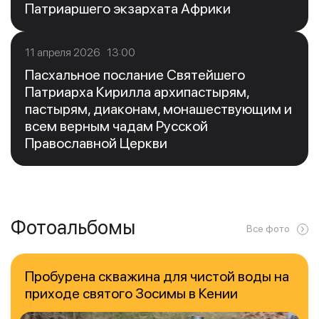
Патриаршего экзархата Африки
11 апреля 2026 13:00
Пасхальное послание Святейшего
Патриарха Кирилла архипастырям,
пастырям, диаконам, монашествующим и
всем верным чадам Русской
Православной Церкви
Фотоальбомы
Все фото
Пробурена скважина для чистой воды на
приходе святого Зосимы в Кении