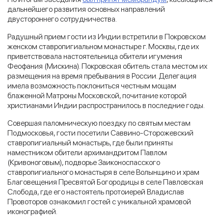
дальнейшего развития основных направлений
двустороннего сотрудничества.
Радушный прием гости из Индии встретили в Покровском
женском ставропигиальном монастыре г. Москвы, где их
приветствовала настоятельница обители игумения
Феофания (Мискина). Покровская обитель стала местом их
размещения на время пребывания в России. Делегация
имела возможность поклониться честным мощам
блаженной Матроны Московской, почитание которой
христианами Индии распространилось в последние годы.
Совершая паломническую поездку по святым местам
Подмосковья, гости посетили Саввино-Сторожевский
ставропигиальный монастырь, где были приняты
наместником обители архимандритом Павлом
(Кривоноговым), подворье Заиконоспасского
ставропигиального монастыря в селе Волынщино и храм
Благовещения Пресвятой Богородицы в селе Павловская
Слобода, где его настоятель протоиерей Владислав
Провоторов ознакомил гостей с уникальной храмовой
иконографией.