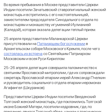
Во время пребывания в Москве представители Церкви
Индии посетили Зачатьевский ставропигиальный женский
монастырь и встретились с его настоятельницей,
заместителем председателя Синодального отдела по
монастырям и монашеству игуменией Иулианией
(Каледой), которая оказала делегации теплый прием.
25 апреля представители Маланкарской Церкви
присутствовали на
Патриаршем богослужении
в
Архангельском соборе Московского Кремля, после чего
состоялась их встреча
со Святейшим Патриархом
Московским и всея Руси Кириллом.
25-26 апреля делегация совершила паломничество к
святыням Ярославской митрополии, где их сопровождали
секретарь Ярославской епархии иерей Александр Пчелкин
и руководитель cоциального отдела епархии иеромонах
Агафангел (Шкуранков).
Представители Церкви Индии посетили Введенский
Толгский женский монастырь, где поклонились Толгской
иконе Божией Матери, посетили кедровник, где, по
преданию, явился Толгский образ, узнали о трагических