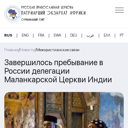
РУССКАЯ ПРАВОСЛАВНАЯ ЦЕРКОВЬ
ПАТРИАРШИЙ ЭКЗАРХАТ АФРИКИ
ОФИЦИАЛЬНЫЙ САЙТ
|
|
|
|
|
|
|
RUS
ENG
FRA
SWA
DEU
عرب
ΕΛΛ
PT
/
/
Главная
Новости
Межхристианские связи
Завершилось пребывание в
России делегации
Маланкарской Церкви Индии