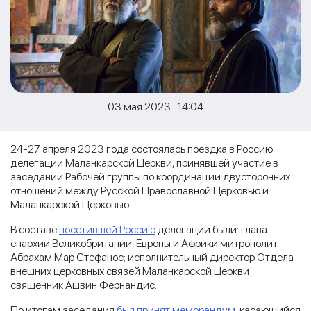
03 мая 2023 14:04
24-27 апреля 2023 года состоялась поездка в Россию
делегации Маланкарской Церкви, принявшей участие в
заседании Рабочей группы по координации двусторонних
отношений между Русской Православной Церковью и
Маланкарской Церковью.
В составе
посетившей Россию
делегации были: глава
епархии Великобритании, Европы и Африки митрополит
Абрахам Мар Стефанос; исполнительный директор Отдела
внешних церковных связей Маланкарской Церкви
священник Ашвин Фернандис.
По итогам заседания
был принят меморандум
, касающийся