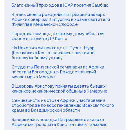
Благочинный приходов в ЮАР посетил Замбию
В день своего рождения Патриарший экзарх
Африки совершил Литургию в храме святителя
Филиппа в Мещанской Слободе
Передана помощь детскому дому «Оран ля
форс» в столице ДР Конго
На Никольском приходе в г. Пуэнт-Нуар
(Республика Конго) начались занятия по
богослужебному уставу
Студенты Пензенской семинарии из Африки
посетили Богородице-Рождественский
монастырь в Москве
В Церковь Христову приняты девять бывших
клириков неканонической общины в Камеруне
Семинаристы из стран Африки участвовали в
стройотряде по восстановлению Всехсвятского
храма во Владимирской области
Завершилась поездка Патриаршего экзарха
Африки митрополита Константина в Танзанию