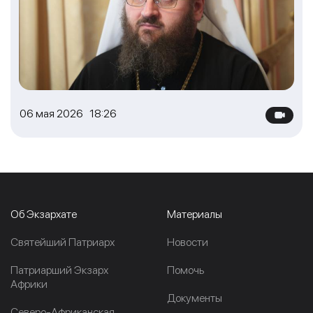
06 мая 2026 18:26
Об Экзархате
Материалы
Cвятейший Патриарх
Новости
Патриарший Экзарх
Помочь
Африки
Документы
Северо-Африканская