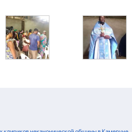
и
их клириков неканонической общины в Камеруне