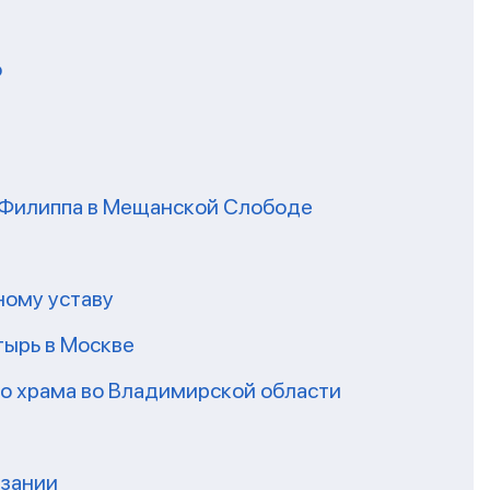
о
я Филиппа в Мещанской Слободе
ному уставу
ырь в Москве
го храма во Владимирской области
нзании