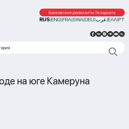
Банковские реквизиты Экзархата
RUS
ENG
FRA
SWA
DEU
عرب
ΕΛΛ
PT
|
|
|
|
|
|
|
тория
оде на юге Камеруна