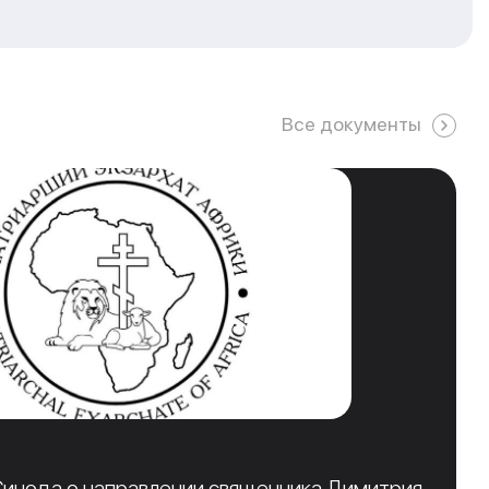
Все документы
инода о направлении священника Димитрия