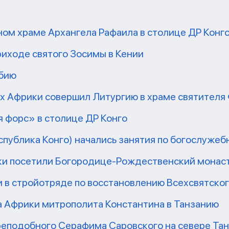
ом храме Архангела Рафаила в столице ДР Конг
риходе святого Зосимы в Кении
мбию
рх Африки совершил Литургию в храме святител
 форс» в столице ДР Конго
еспублика Конго) начались занятия по богослужеб
ки посетили Богородице-Рождественский монаст
 в стройотряде по восстановлению Всехсвятско
а Африки митрополита Константина в Танзанию
реподобного Серафима Саровского на севере Та