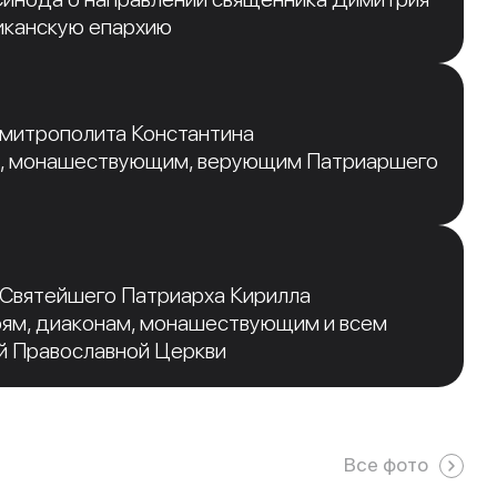
иканскую епархию
 митрополита Константина
, монашествующим, верующим Патриаршего
 Святейшего Патриарха Кирилла
рям, диаконам, монашествующим и всем
й Православной Церкви
Все фото