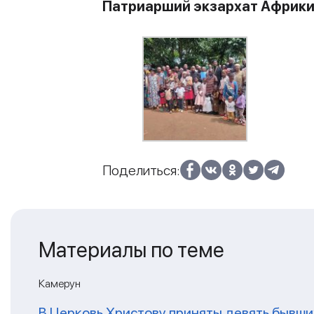
Патриарший экзархат Африк
Поделиться:
Материалы по теме
Камерун
В Церковь Христову приняты девять бывш