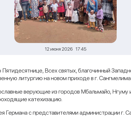
12 июня 2026 17:45
о Пятидесятнице, Всех святых, благочинный Западн
нную литургию на новом приходе в г. Сангмелима
славные верующие из городов Мбальмайо, Нгуму и
роходящие катехизацию.
ея Германа с представителями администрации г. 