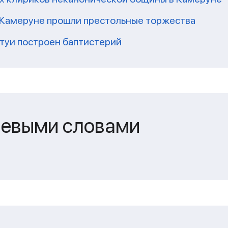
 Камеруне прошли престольные торжества
Нтуи построен баптистерий
чевыми словами