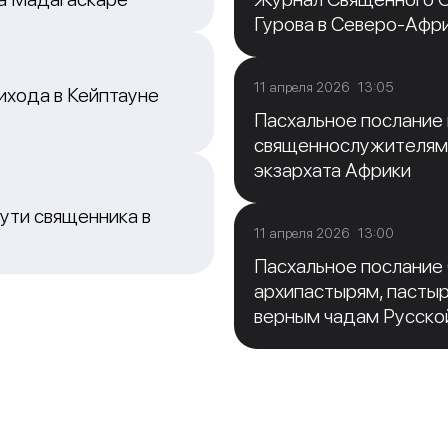
Гурова в Северо-Афр
11 апреля 2026 13:05
ихода в Кейптауне
Пасхальное послание
священнослужителям
экзархата Африки
ути священника в
11 апреля 2026 13:00
Пасхальное послание
архипастырям, пасты
верным чадам Русско