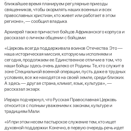
ближайшее время планируем регулярные приезды
священников, чтобы окормлять наших военных и всех
православных христиан, кто живет или работает в этом
регионе», — сообщил владыка.
Архиерей также причастил бойцов Африканского корпуса и
рассказал о личном общении с бойцами.
«Церковь всегда поддерживала воинов Отечества. Это —
наша историческая миссия, которую мы исполняем и
сегодня, продолжаем ее. Единственное отличие в том, что
наши бойцы здесь очень далеко от Родины. Те, кто служит в
зоне Специальной военной операции, пусть даже в трудных
условиях, все же находятся на своей земле, среди близких.
А здесь — другая страна, климат, язык, культура», —
рассказал экзарх.
Иерарх подчеркнул, что Русская Православная Церковь
относится с полным уважением к законам, культуре и
традициям Мали.
«И при этом несем пастырское служение тем, кто ищет
духовной поддержки. Конечно, в первую очередь речь идет