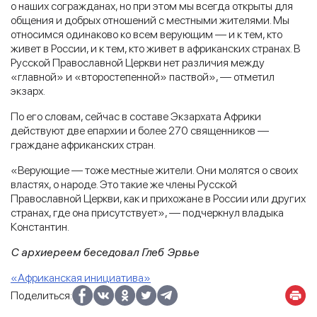
о наших согражданах, но при этом мы всегда открыты для
общения и добрых отношений с местными жителями. Мы
относимся одинаково ко всем верующим — и к тем, кто
живет в России, и к тем, кто живет в африканских странах. В
Русской Православной Церкви нет различия между
«главной» и «второстепенной» паствой», — отметил
экзарх.
По его словам, сейчас в составе Экзархата Африки
действуют две епархии и более 270 священников —
граждане африканских стран.
«Верующие — тоже местные жители. Они молятся о своих
властях, о народе. Это такие же члены Русской
Православной Церкви, как и прихожане в России или других
странах, где она присутствует», — подчеркнул владыка
Константин.
С архиереем беседовал Глеб Эрвье
«Африканская инициатива»
Поделиться: