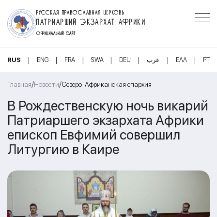
РУССКАЯ ПРАВОСЛАВНАЯ ЦЕРКОВЬ
ПАТРИАРШИЙ ЭКЗАРХАТ АФРИКИ
ОФИЦИАЛЬНЫЙ САЙТ
|
|
|
|
|
|
|
RUS
ENG
FRA
SWA
DEU
عرب
ΕΛΛ
PT
/
/
Главная
Новости
Северо-Африканская епархия
В Рождественскую ночь викарий
Патриаршего экзархата Африки
епископ Евфимий совершил
Литургию в Каире