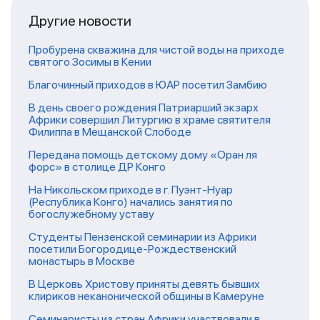
Другие новости
Пробурена скважина для чистой воды на приходе
святого Зосимы в Кении
Благочинный приходов в ЮАР посетил Замбию
В день своего рождения Патриарший экзарх
Африки совершил Литургию в храме святителя
Филиппа в Мещанской Слободе
Передана помощь детскому дому «Оран ля
форс» в столице ДР Конго
На Никольском приходе в г. Пуэнт-Нуар
(Республика Конго) начались занятия по
богослужебному уставу
Студенты Пензенской семинарии из Африки
посетили Богородице-Рождественский
монастырь в Москве
В Церковь Христову приняты девять бывших
клириков неканонической общины в Камеруне
Семинаристы из стран Африки участвовали в