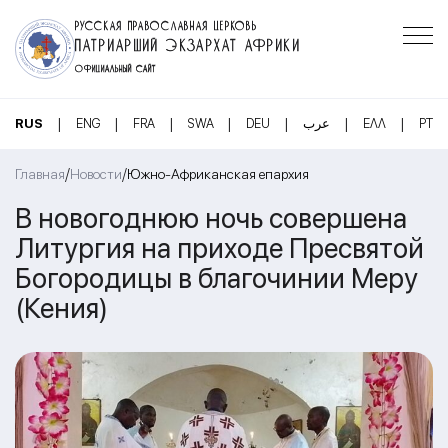
РУССКАЯ ПРАВОСЛАВНАЯ ЦЕРКОВЬ
ПАТРИАРШИЙ ЭКЗАРХАТ АФРИКИ
ОФИЦИАЛЬНЫЙ САЙТ
|
|
|
|
|
|
|
RUS
ENG
FRA
SWA
DEU
عرب
ΕΛΛ
PT
/
/
Главная
Новости
Южно-Африканская епархия
В новогоднюю ночь совершена
Литургия на приходе Пресвятой
Богородицы в благочинии Меру
(Кения)