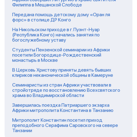
Филиппа в Мещанской Слободе
Передана помощь детскому дому «Оран ля
форс» в столице ДР Конго
На Никольском приходе в г. Пуэнт-Нуар
(Республика Конго) начались занятия по
богослужебному уставу
Студенты Пензенской семинарии из Африки
посетили Богородице-Рождественский
монастырь в Москве
В Церковь Христову приняты девять бывших
клириков неканонической общины в Камеруне
Семинаристы из стран Африки участвовали в
стройотряде по восстановлению Всехсвятского
храма во Владимирской области
Завершилась поездка Патриаршего экзарха
Африки митрополита Константина в Танзанию
Митрополит Константин посетил приход
преподобного Серафима Саровского на севере
Танзании