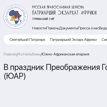
РУССКАЯ ПРАВОСЛАВНАЯ ЦЕРКОВЬ
ПАТРИАРШИЙ ЭКЗАРХАТ АФРИКИ
ОФИЦИАЛЬНЫЙ САЙТ
Новости
Помочь
Документы
Пресса о нас
Вид
Cвятейший Патриарх
Патриарший Экзарх Африки
Се
Главная
Фотоальбомы
Южно-Африканская епархия
/
/
В праздник Преображения Г
(ЮАР)