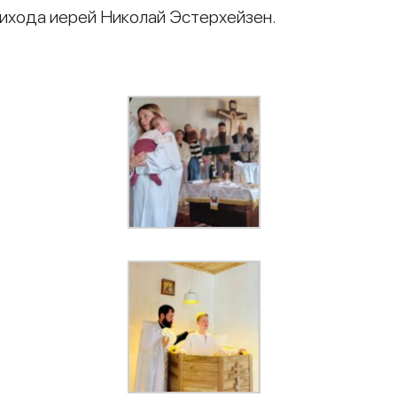
рихода иерей Николай Эстерхейзен.
и