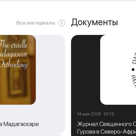
Документы
Все материалы
14 мая 2026 20:15
на Мадагаскаре
Журнал Священного С
Гурова в Северо-Афр