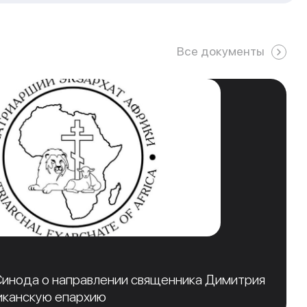
Все документы
инода о направлении священника Димитрия
иканскую епархию