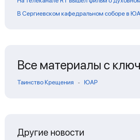
На телеканале RT вышел фильм о духовно
В Сергиевском кафедральном соборе в ЮА
Все материалы с клю
Таинство Крещения
ЮАР
-
Другие новости