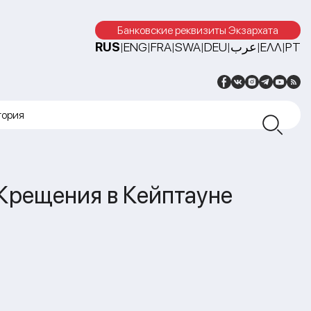
Банковские реквизиты Экзархата
RUS
ENG
FRA
SWA
DEU
عرب
ΕΛΛ
PT
|
|
|
|
|
|
|
тория
Крещения в Кейптауне