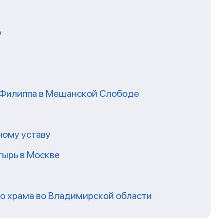
о
я Филиппа в Мещанской Слободе
ному уставу
ырь в Москве
го храма во Владимирской области