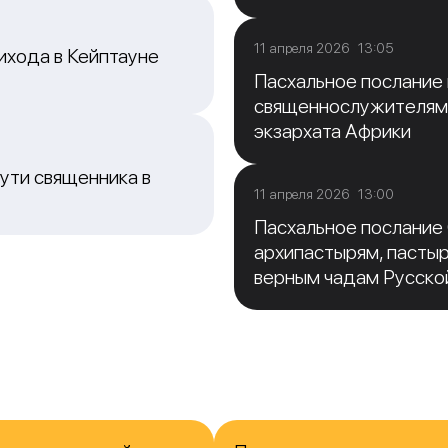
11 апреля 2026 13:05
ихода в Кейптауне
Пасхальное послание
священнослужителям
экзархата Африки
ути священника в
11 апреля 2026 13:00
Пасхальное послание
архипастырям, пасты
верным чадам Русско