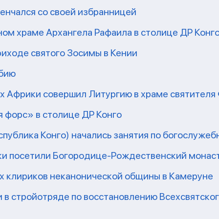
енчался со своей избранницей
ом храме Архангела Рафаила в столице ДР Конг
риходе святого Зосимы в Кении
мбию
рх Африки совершил Литургию в храме святител
 форс» в столице ДР Конго
еспублика Конго) начались занятия по богослужеб
ки посетили Богородице-Рождественский монаст
их клириков неканонической общины в Камеруне
 в стройотряде по восстановлению Всехсвятско