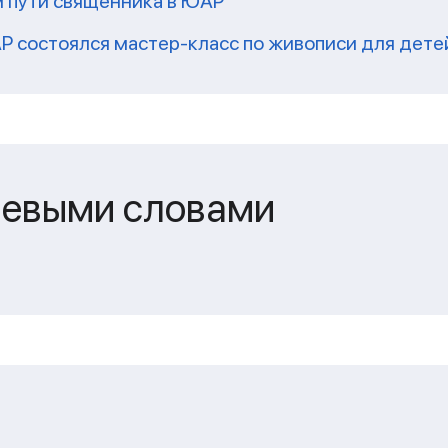
м пути священника в ЮАР
Р состоялся мастер-класс по живописи для дете
чевыми словами