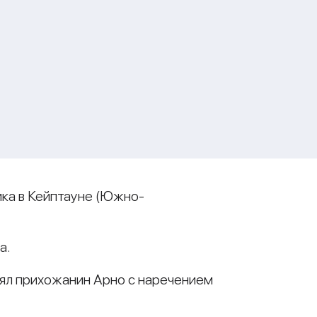
ка в Кейптауне (Южно-
а.
нял прихожанин Арно с наречением