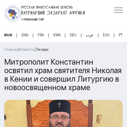
РУССКАЯ ПРАВОСЛАВНАЯ ЦЕРКОВЬ
ПАТРИАРШИЙ ЭКЗАРХАТ АФРИКИ
ОФИЦИАЛЬНЫЙ САЙТ
|
|
|
|
|
|
|
RUS
ENG
FRA
SWA
DEU
عرب
ΕΛΛ
PT
/
/
Главная
Новости
Экзарх
Митрополит Константин
освятил храм святителя Николая
в Кении и совершил Литургию в
новоосвященном храме