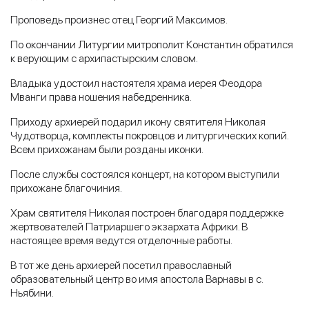
Проповедь произнес отец Георгий Максимов.
По окончании Литургии митрополит Константин обратился
к верующим с архипастырским словом.
Владыка удостоил настоятеля храма иерея Феодора
Мванги права ношения набедренника.
Приходу архиерей подарил икону святителя Николая
Чудотворца, комплекты покровцов и литургических копий.
Всем прихожанам были розданы иконки.
После службы состоялся концерт, на котором выступили
прихожане благочиния.
Храм святителя Николая построен благодаря поддержке
жертвователей Патриаршего экзархата Африки. В
настоящее время ведутся отделочные работы.
В тот же день архиерей посетил православный
образовательный центр во имя апостола Варнавы в с.
Ньябини.