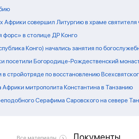
мбию
рх Африки совершил Литургию в храме святител
 форс» в столице ДР Конго
еспублика Конго) начались занятия по богослужеб
ки посетили Богородице-Рождественский монаст
 в стройотряде по восстановлению Всехсвятско
а Африки митрополита Константина в Танзанию
реподобного Серафима Саровского на севере Та
Документы
Все материалы