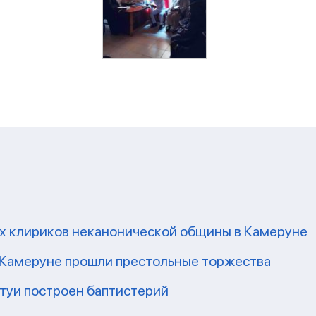
их клириков неканонической общины в Камеруне
 Камеруне прошли престольные торжества
Нтуи построен баптистерий