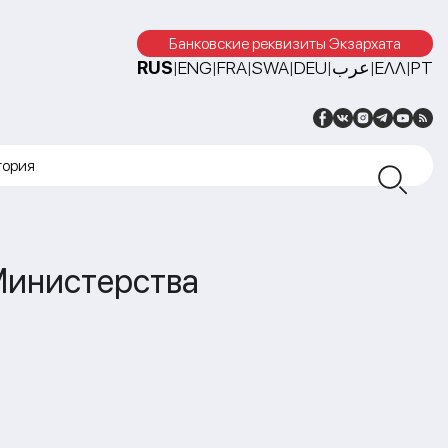
Банковские реквизиты Экзархата
RUS
ENG
FRA
SWA
DEU
عرب
ΕΛΛ
PT
|
|
|
|
|
|
|
тория
Министерства