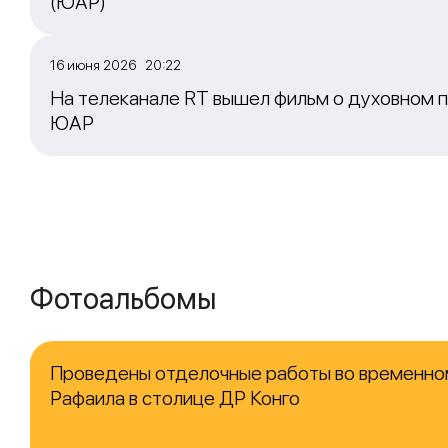
(ЮАР)
16 июня 2026 20:22
На телеканале RT вышел фильм о духовном п
ЮАР
Фотоальбомы
Проведены отделочные работы во временно
Рафаила в столице ДР Конго