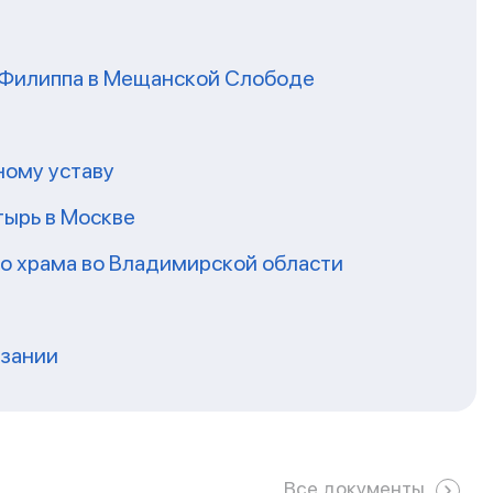
я Филиппа в Мещанской Слободе
ному уставу
ырь в Москве
го храма во Владимирской области
нзании
Все документы