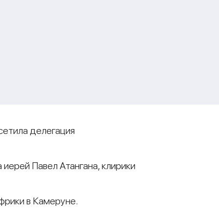
осетила делегация
 иерей Павел Атангана, клирики
фрики в Камеруне.