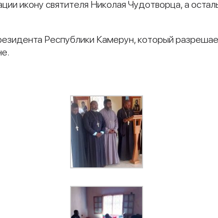
ации икону святителя Николая Чудотворца, а остал
резидента Республики Камерун, который разрешае
не.
и