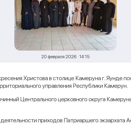
20 февраля 2026 14:15
кресения Христова в столице Камеруна г. Яунде п
рриториального управления Республики Камерун.
очинный Центрального церковного округа Камеруна
.
 деятельности приходов Патриаршего экзархата А