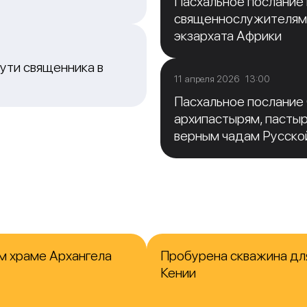
Пасхальное послание
священнослужителям
экзархата Африки
ути священника в
11 апреля 2026 13:00
Пасхальное послание
архипастырям, пасты
верным чадам Русско
м храме Архангела
Пробурена скважина для
Кении