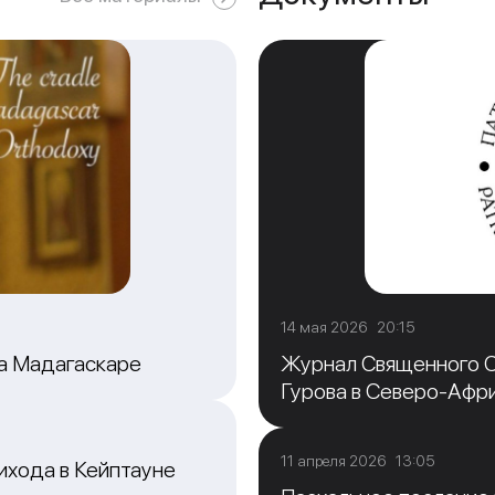
14 мая 2026 20:15
на Мадагаскаре
Журнал Священного С
Гурова в Северо-Афр
11 апреля 2026 13:05
ихода в Кейптауне