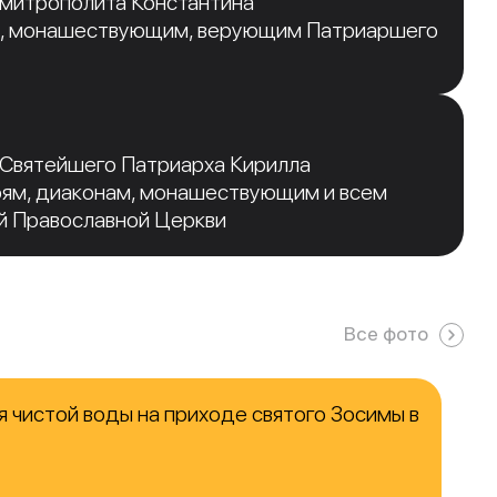
 митрополита Константина
, монашествующим, верующим Патриаршего
 Святейшего Патриарха Кирилла
рям, диаконам, монашествующим и всем
й Православной Церкви
Все фото
 чистой воды на приходе святого Зосимы в