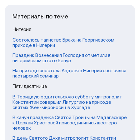
Материалы по теме
Нигерия
Состоялось таинство Брака на Георгиевском
приходе в Нигерии
Праздник Вознесения Господня отметили в
нигерийском штате Бенуэ
На приходе апостола Андрея в Нигерии состоялся
пастырский семинар
Пятидесятница
В Троицкую родительскую субботу митрополит
Константин совершил Литургию на приходе
святых Жен-мироносиц в Хургаде
В канун праздника Святой Троицы на Мадагаскаре
к Церкви Христовой присоединились шестеро
человек
В день Святого Духа митрополит Константин