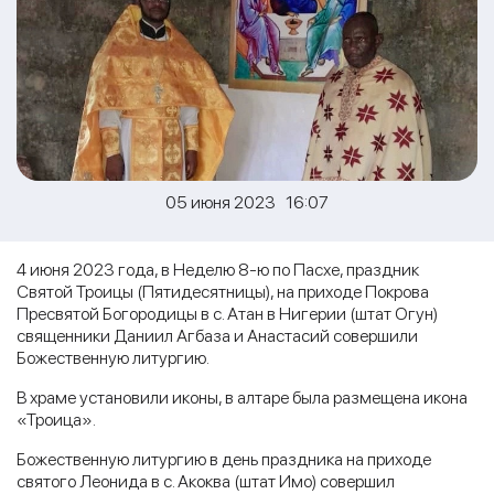
05 июня 2023 16:07
4 июня 2023 года, в Неделю 8-ю по Пасхе, праздник
Святой Троицы (Пятидесятницы), на приходе Покрова
Пресвятой Богородицы в с. Атан в Нигерии (штат Огун)
священники Даниил Агбаза и Анастасий совершили
Божественную литургию.
В храме установили иконы, в алтаре была размещена икона
«Троица».
Божественную литургию в день праздника на приходе
святого Леонида в с. Акоква (штат Имо) совершил