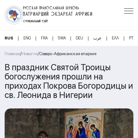
РУССКАЯ ПРАВОСЛАВНАЯ ЦЕРКОВЬ
ПАТРИАРШИЙ ЭКЗАРХАТ АФРИКИ
ОФИЦИАЛЬНЫЙ САЙТ
|
|
|
|
|
|
|
RUS
ENG
FRA
SWA
DEU
عرب
ΕΛΛ
PT
/
/
Главная
Новости
Северо-Африканская епархия
В праздник Святой Троицы
богослужения прошли на
приходах Покрова Богородицы и
св. Леонида в Нигерии