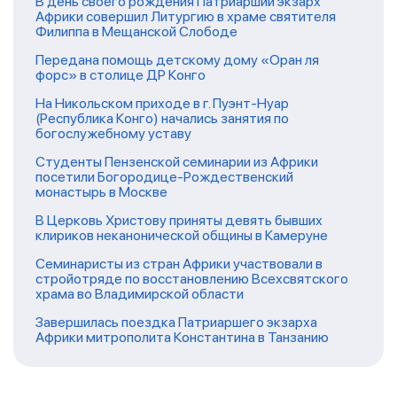
В день своего рождения Патриарший экзарх
Африки совершил Литургию в храме святителя
Филиппа в Мещанской Слободе
Передана помощь детскому дому «Оран ля
форс» в столице ДР Конго
На Никольском приходе в г. Пуэнт-Нуар
(Республика Конго) начались занятия по
богослужебному уставу
Студенты Пензенской семинарии из Африки
посетили Богородице-Рождественский
монастырь в Москве
В Церковь Христову приняты девять бывших
клириков неканонической общины в Камеруне
Семинаристы из стран Африки участвовали в
стройотряде по восстановлению Всехсвятского
храма во Владимирской области
Завершилась поездка Патриаршего экзарха
Африки митрополита Константина в Танзанию