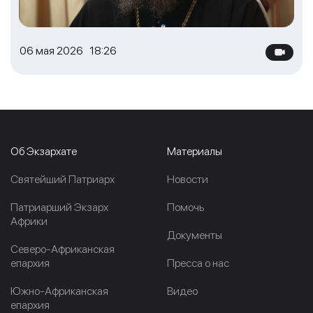
06 мая 2026 18:26
Об Экзархате
Материалы
Cвятейший Патриарх
Новости
Патриарший Экзарх
Помочь
Африки
Документы
Северо-Африканская
епархия
Пресса о нас
Южно-Африканская
Видео
епархия