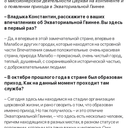
о миссионерской деятельности Церкви на континенте и
о появлении прихода в Экваториальной Гвинее.
– Владыка Константин, расскажите о ваших
впечатлениях об Экваториальной Гвинее. Вы здесь
в первый раз?
– Да, я впервые в этой замечательной стране, впервые в
Малабо и других городах, которые находятся на островной
части. Впечатления самые положительные: очень красивая
страна, природа. Малабо – прекрасный, очень чистый город,
теплый, душевный, с сохранившейся исторической частью,
с доброжелательными людьми.
– В октябре прошлого года в стране был образован
приход. Как на данный момент проходит там
служба?
– Сегодня здесь мы находимся на стадии организации
церковной жизни, и рано говорить о том, что образован
именно приход. Но так получилось – и это отличие
Экваториальной Гвинеи, – что здесь есть несколько человек,
причем находящихся в разных местах, в разном статусе и
положении, которым эта тема важна и интересна. Они