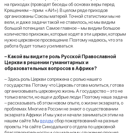
на приходах (проводят беседы об основах веры перед
Крещением – прим. «АИ»). В целом ряде приходов
организованы Союзы матерей. Точной статистики мы не
вели, и даже задачи такой не ставилось, но мы видим
большой потенциал. Самое главное – мы видим большое
количество прихожан, которые ходят в эти церкви, которым
нужно церковное просвещение. Поэтому надеюсь, что эта
работа будет только усиливаться.
– Какой вы видите роль Русской Православной
Церкви в решении гуманитарных и
образовательных вопросов в Африке?
– Здесь роль Церкви сопряжена с ролью нашего
государства. Потому что Церковь готова молиться, готова
организовывать церковную жизнь. А государство – это не
только власти, но еще и добрые люди. Поэтому наша задача
– рассказывать об этом новом опыте, о жизни экзархата, о
проблемах. Многие в России не знают о существовании
экзархата Африки. И мы уже и начали заниматься этим на
нашем сайте. Мы
ведем
сбор пожертвований на разные
проекты. На сайте Синодального отдела по церковной
благотворительности и социальному служению прошел,