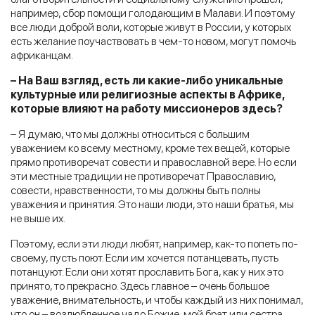
например, сбор помощи голодающим в Малави. И поэтому
все люди доброй воли, которые живут в России, у которых
есть желание поучаствовать в чем-то новом, могут помочь
африканцам.
– На Ваш взгляд, есть ли какие-либо уникальные
культурные или религиозные аспекты в Африке,
которые влияют на работу миссионеров здесь?
– Я думаю, что мы должны относиться с большим
уважением ко всему местному, кроме тех вещей, которые
прямо противоречат совести и православной вере. Но если
эти местные традиции не противоречат Православию,
совести, нравственности, то мы должны быть полны
уважения и принятия. Это наши люди, это наши братья, мы
не выше их.
Поэтому, если эти люди любят, например, как-то попеть по-
своему, пусть поют. Если им хочется потанцевать, пусть
потанцуют. Если они хотят прославить Бога, как у них это
принято, то прекрасно. Здесь главное – очень большое
уважение, внимательность, и чтобы каждый из них понимал,
что он – возлюбленное чадо Божие, мой брат или сестра.