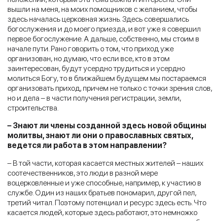
вышли на меня, на моих помощников с желанием, чтобы
здесь началась церковная жизнь. Здесь совершались
богослужения и до моего приезда, и вот уже я совершил
первое богослужение. А дальше, собственно, мы стоим в
начале пути. Рано говорить о том, что приход уже
организован, но думаю, что если все, кто в этом
заинтересован, будут усердно трудиться и усердно
молиться Богу, то в ближайшем будущем мы постараемся
организовать приход, причем не только с точки зрения слов,
но и дела – в части получения регистрации, земли,
строительства.
– Знают ли члены созданной здесь новой общины
молитвы, знают ли они о православных святых,
ведется ли работа в этом направлении?
– В той части, которая касается местных жителей – наших
соотечественников, это люди в разной мере
воцерковленные и уже способные, например, к участию в
службе. Один из наших братьев пономарил, другой пел,
третий читал. Поэтому потенциал и ресурс здесь есть. Что
касается людей, которые здесь работают, это немножко