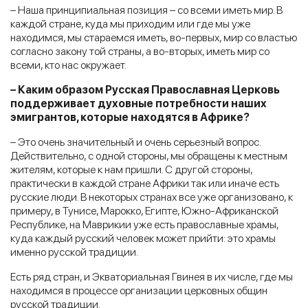
– Наша принципиальная позиция – со всеми иметь мир. В
каждой стране, куда мы приходим или где мы уже
находимся, мы стараемся иметь, во-первых, мир со властью
согласно закону той страны, а во-вторых, иметь мир со
всеми, кто нас окружает.
– Каким образом Русская Православная Церковь
поддерживает духовные потребности наших
эмигрантов, которые находятся в Африке?
– Это очень значительный и очень серьезный вопрос.
Действительно, с одной стороны, мы обращены к местным
жителям, которые к нам пришли. С другой стороны,
практически в каждой стране Африки так или иначе есть
русские люди. В некоторых странах все уже организовано, к
примеру, в Тунисе, Марокко, Египте, Южно-Африканской
Республике, на Маврикии уже есть православные храмы,
куда каждый русский человек может прийти: это храмы
именно русской традиции.
Есть ряд стран, и Экваториальная Гвинея в их числе, где мы
находимся в процессе организации церковных общин
русской традиции.