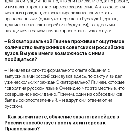
другая ситуация: понятно, что они приехали сюда по работе,
и им важно просто пастырское окормление. А что касается
местных граждан, которые выразили желание стать
православными (один уже перешел в Русскую Церковь,
другие еще желают перейти в будущем), то здесь мы
находимся в самом начале просветительского пути.
– В Экваториальной Гвинее проживает ощутимое
количество выпускников советских и российских
вузов. Вы уже имели возможность с ними
пообщаться?
– Не имея какого-то формального опыта общения с
выпускниками российских вузов здесь, по факту я видел
уже нескольких граждан Экваториальной Гвинеи, которые
говорят на русском языке. Очевидно, что это местные, что
совершенно неожиданно. Причем, один из собеседников
был высокопоставленный, – и вдруг они отвечают на
русском.
– Как вы считаете, обучение экватогвинейцев в
России способствует росту их интереса к
Православию?