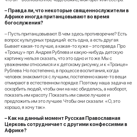
– Правда ли, что некоторые священнослужители в
Африке иногда пританцовывают во время
богослужения?
– Пусть пританцовывают. В чем здесь противоречие? Есть
вопрос культурных традиций: есть одна, а есть другая.
Бывает какая-то лучше, а какая-то хуже – это правда. Про
«Троицу» прп. Андрея Рублева и какую-нибудь детскую
картинку нельзя сказать, что это одно и то же. Мы с
уважением относимся и к детскому рисунку, и к «Троице»
Рублева. Но постепенно, в процессе воспитания, когда
человек знакомится с лучшим, постепенно какие-то вещи
отмирают в естественном порядке. Поэтому наша задача не
оскорбить людей, чтобы они на нас обиделись, а наоборот,
показать им красоту. Показать им самое лучшее и
предложить им это лучшее. Чтобы они сказали: «О, это
хорошо, я хочу так».
– Как на данный момент Русская Православная
Церковь сотрудничает с другими конфессиями в
Африке?