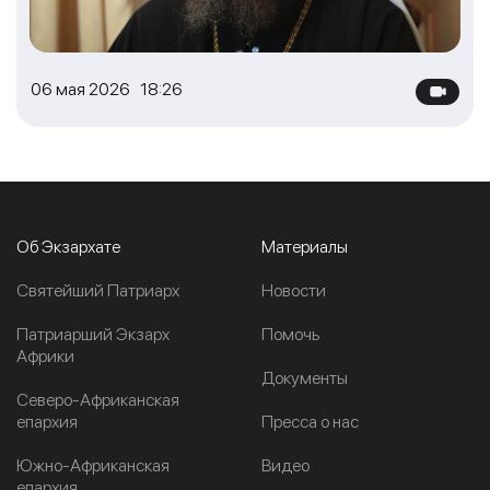
06 мая 2026 18:26
Об Экзархате
Материалы
Cвятейший Патриарх
Новости
Патриарший Экзарх
Помочь
Африки
Документы
Северо-Африканская
епархия
Пресса о нас
Южно-Африканская
Видео
епархия