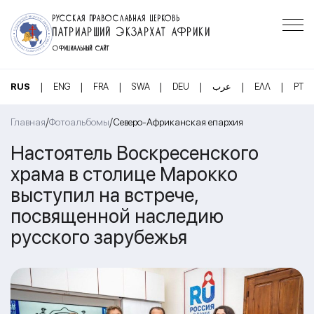
РУССКАЯ ПРАВОСЛАВНАЯ ЦЕРКОВЬ
ПАТРИАРШИЙ ЭКЗАРХАТ АФРИКИ
ОФИЦИАЛЬНЫЙ САЙТ
|
|
|
|
|
|
|
RUS
ENG
FRA
SWA
DEU
عرب
ΕΛΛ
PT
/
/
Главная
Фотоальбомы
Северо-Африканская епархия
Настоятель Воскресенского
храма в столице Марокко
выступил на встрече,
посвященной наследию
русского зарубежья