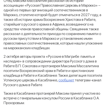
Отец Максим Массалитин рассказал об истории
ассоциации «Русская Православная Церковь в Марокко» –
одной из первых организаций соотечественников в
Марокко, столетие которой будет отмечаться в 2027 году, а
также об истории храма Воскресения Христова в Рабате,
старейшего русского храма в Африке, возведенного на
средства членов православной общины. Священник также
рассказал о деятельности прихода по сохранению памяти о
русском присутствии в Марокко и установлению имен
православных соотечественников, которые нашли упокоение
на марокканских кладбищах.
2 октября авторы проекта «Русские в Магрибе: память и
наследие» в сопровождении директора Русского дома в
Рабате В.П. Соколова и протоиерея Максима Массалитина
посетили Воскресенский храм в Рабате и христианские
кладбища в Рабате и Касабланке. Также делегация посетила
Успенскую церковь в Касабланке,
сообщает
телеграм-канал
Русского дома в Рабате.
Также в Касабланке протоиерей Максим принял участие во
встрече с генеральным консулом России в Касабланке О.А.
Прохоровым.