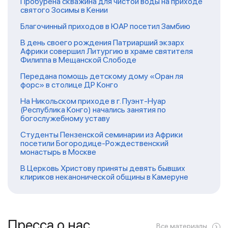
Пробурена скважина для чистой воды на приходе
святого Зосимы в Кении
Благочинный приходов в ЮАР посетил Замбию
В день своего рождения Патриарший экзарх
Африки совершил Литургию в храме святителя
Филиппа в Мещанской Слободе
Передана помощь детскому дому «Оран ля
форс» в столице ДР Конго
На Никольском приходе в г. Пуэнт-Нуар
(Республика Конго) начались занятия по
богослужебному уставу
Студенты Пензенской семинарии из Африки
посетили Богородице-Рождественский
монастырь в Москве
В Церковь Христову приняты девять бывших
клириков неканонической общины в Камеруне
Пресса о нас
Все материалы