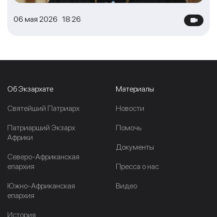
06 мая 2026 18:26
Об Экзархате
Материалы
Cвятейший Патриарх
Новости
Патриарший Экзарх
Помочь
Африки
Документы
Северо-Африканская
епархия
Пресса о нас
Южно-Африканская
Видео
епархия
История