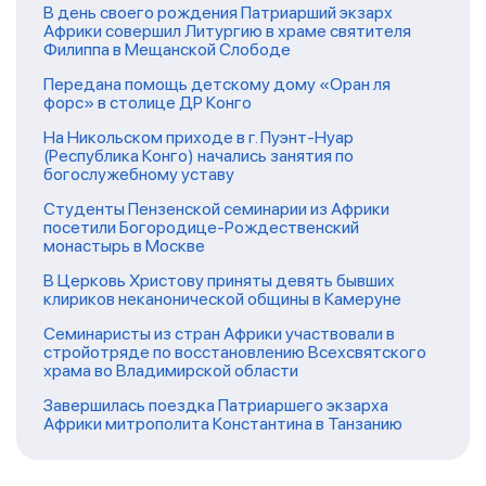
В день своего рождения Патриарший экзарх
Африки совершил Литургию в храме святителя
Филиппа в Мещанской Слободе
Передана помощь детскому дому «Оран ля
форс» в столице ДР Конго
На Никольском приходе в г. Пуэнт-Нуар
(Республика Конго) начались занятия по
богослужебному уставу
Студенты Пензенской семинарии из Африки
посетили Богородице-Рождественский
монастырь в Москве
В Церковь Христову приняты девять бывших
клириков неканонической общины в Камеруне
Семинаристы из стран Африки участвовали в
стройотряде по восстановлению Всехсвятского
храма во Владимирской области
Завершилась поездка Патриаршего экзарха
Африки митрополита Константина в Танзанию