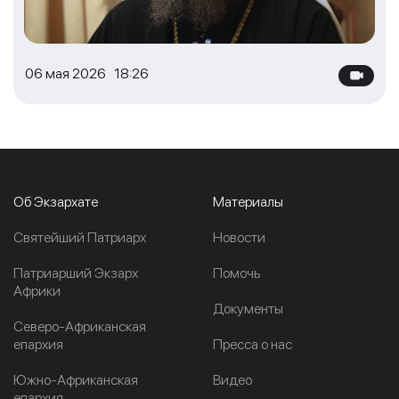
06 мая 2026 18:26
Об Экзархате
Материалы
Cвятейший Патриарх
Новости
Патриарший Экзарх
Помочь
Африки
Документы
Северо-Африканская
епархия
Пресса о нас
Южно-Африканская
Видео
епархия