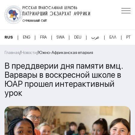
РУССКАЯ ПРАВОСЛАВНАЯ ЦЕРКОВЬ
ПАТРИАРШИЙ ЭКЗАРХАТ АФРИКИ
ОФИЦИАЛЬНЫЙ САЙТ
|
|
|
|
|
|
|
RUS
ENG
FRA
SWA
DEU
عرب
ΕΛΛ
PT
/
/
Главная
Новости
Южно-Африканская епархия
В преддверии дня памяти вмц.
Варвары в воскресной школе в
ЮАР прошел интерактивный
урок