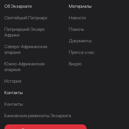
Об Экзархате
Материалы
Cвятейший Патриарх
Новости
Патриарший Экзарх
Помочь
Африки
Документы
Северо-Африканская
епархия
Пресса о нас
Южно-Африканская
Видео
епархия
История
Контакты
Контакты
Банковские реквизиты Экзархата