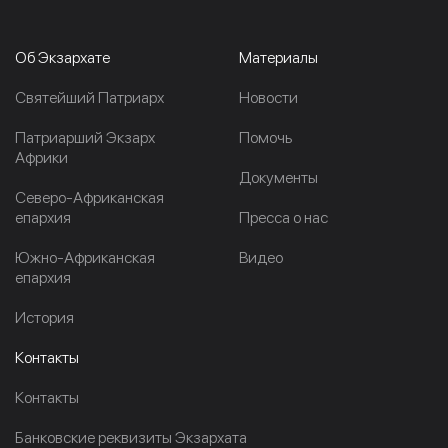
Об Экзархате
Материалы
Cвятейший Патриарх
Новости
Патриарший Экзарх
Помочь
Африки
Документы
Северо-Африканская
епархия
Пресса о нас
Южно-Африканская
Видео
епархия
История
Контакты
Контакты
Банковские реквизиты Экзархата