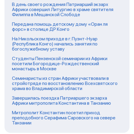
В день своего рождения Патриарший экзарх
Африки совершил Литургию в храме святителя
Филиппа в Мещанской Слободе
Передана помощь детскому дому «Оран ля
форс» в столице ДР Конго
На Никольском приходе в г. Пуэнт-Нуар
(Республика Конго) начались занятия по
богослужебному уставу
Студенты Пензенской семинарии из Африки
посетили Богородице-Рождественский
монастырь в Москве
Семинаристы из стран Африки участвовали в
стройотряде по восстановлению Всехсвятского
храма во Владимирской области
Завершилась поездка Патриаршего экзарха
Африки митрополита Константина в Танзанию
Митрополит Константин посетил приход
преподобного Серафима Саровского на севере
Танзании