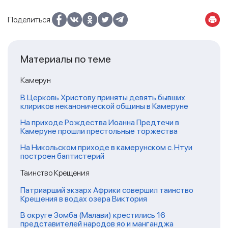
Поделиться:
Материалы по теме
Камерун
В Церковь Христову приняты девять бывших
клириков неканонической общины в Камеруне
На приходе Рождества Иоанна Предтечи в
Камеруне прошли престольные торжества
На Никольском приходе в камерунском с. Нтуи
построен баптистерий
Таинство Крещения
Патриарший экзарх Африки совершил таинство
Крещения в водах озера Виктория
В округе Зомба (Малави) крестились 16
представителей народов яо и манганджа