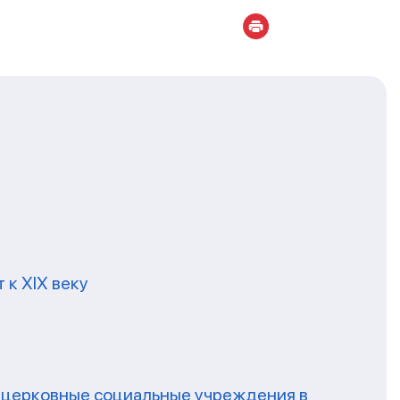
 к XIX веку
а церковные социальные учреждения в