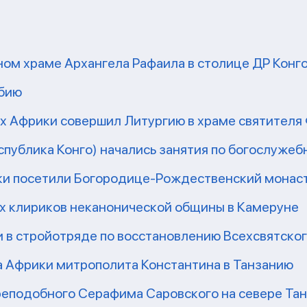
ом храме Архангела Рафаила в столице ДР Конг
мбию
рх Африки совершил Литургию в храме святител
еспублика Конго) начались занятия по богослужеб
ки посетили Богородице-Рождественский монаст
их клириков неканонической общины в Камеруне
 в стройотряде по восстановлению Всехсвятско
а Африки митрополита Константина в Танзанию
реподобного Серафима Саровского на севере Та