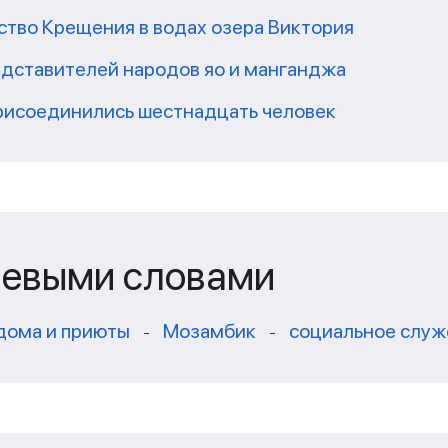
ство Крещения в водах озера Виктория
редставителей народов яо и манганджа
присоединились шестнадцать человек
чевыми словами
дома и приюты
Мозамбик
социальное служ
-
-