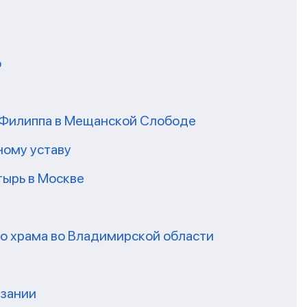
о
я Филиппа в Мещанской Слободе
ному уставу
ырь в Москве
го храма во Владимирской области
нзании