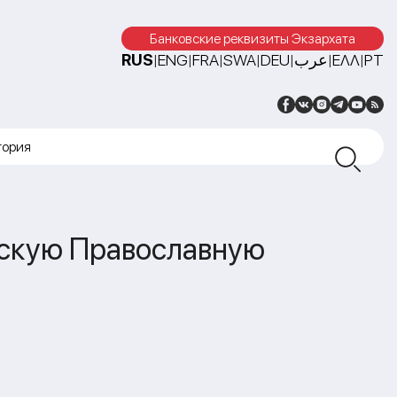
Банковские реквизиты Экзархата
RUS
ENG
FRA
SWA
DEU
عرب
ΕΛΛ
PT
|
|
|
|
|
|
|
тория
сскую Православную