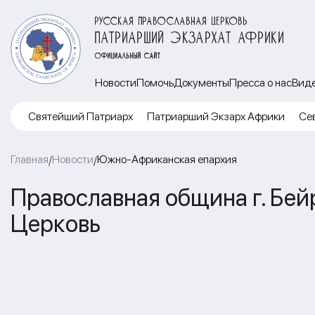
РУССКАЯ ПРАВОСЛАВНАЯ ЦЕРКОВЬ
ПАТРИАРШИЙ ЭКЗАРХАТ АФРИКИ
ОФИЦИАЛЬНЫЙ САЙТ
Новости
Помочь
Документы
Пресса о нас
Вид
Cвятейший Патриарх
Патриарший Экзарх Африки
Се
Главная
Новости
Южно-Африканская епархия
/
/
Православная община г. Бей
Церковь