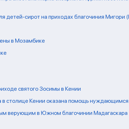
я детей-сирот на приходах благочиния Мигори (
ены в Мозамбике
ике
риходе святого Зосимы в Кении
а в столице Кении оказана помощь нуждающимся
ным верующим в Южном благочинии Мадагаскара