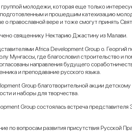
 с группой молодежи, которая еще только интерес
 подготовленным и прошедшим катехизацию моло
е о православной вере и тоже смогут принять Свя
учено священнику Нектарию Джастину из Малави.
ставителями Africa Development Group о. Георгий
олу Мунгассы, где благословил строительство и по
согласованы направления будущего соработничеств
енника и преподавание русского языка.
velopment Group благотворительной акции детскому
ости и наборы для творчества.
elopment Group состоялась встреча представителя 
ие по вопросам развития присутствия Русской Пр