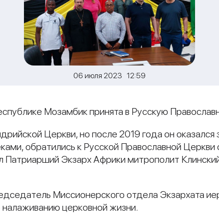
06 июля 2023 12:59
Республике Мозамбик принята в Русскую Православ
дрийской Церкви, но после 2019 года он оказался
ками, обратились к Русской Православной Церкви 
л Патриарший Экзарх Африки митрополит Клински
редседатель Миссионерского отдела Экзархата ие
о налаживанию церковной жизни.