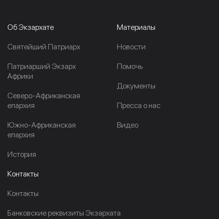
Об Экзархате
Материалы
Cвятейший Патриарх
Новости
Патриарший Экзарх
Помочь
Африки
Документы
Северо-Африканская
епархия
Пресса о нас
Южно-Африканская
Видео
епархия
История
Контакты
Контакты
Банковские реквизиты Экзархата