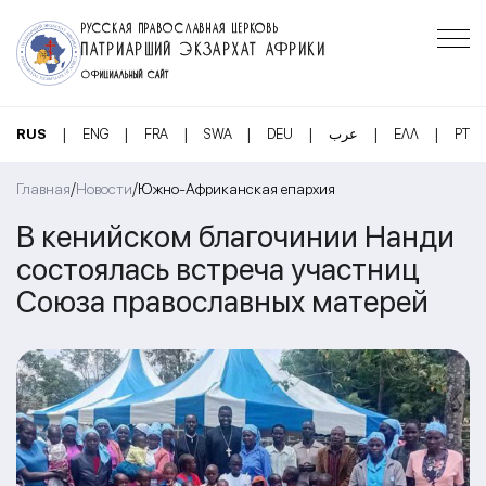
РУССКАЯ ПРАВОСЛАВНАЯ ЦЕРКОВЬ
ПАТРИАРШИЙ ЭКЗАРХАТ АФРИКИ
ОФИЦИАЛЬНЫЙ САЙТ
|
|
|
|
|
|
|
RUS
ENG
FRA
SWA
DEU
عرب
ΕΛΛ
PT
/
/
Главная
Новости
Южно-Африканская епархия
В кенийском благочинии Нанди
состоялась встреча участниц
Союза православных матерей