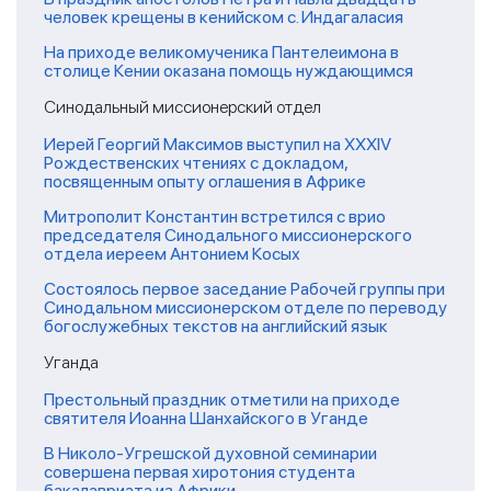
человек крещены в кенийском с. Индагаласия
На приходе великомученика Пантелеимона в
столице Кении оказана помощь нуждающимся
Синодальный миссионерский отдел
Иерей Георгий Максимов выступил на XXXIV
Рождественских чтениях с докладом,
посвященным опыту оглашения в Африке
Митрополит Константин встретился с врио
председателя Синодального миссионерского
отдела иереем Антонием Косых
Состоялось первое заседание Рабочей группы при
Синодальном миссионерском отделе по переводу
богослужебных текстов на английский язык
Уганда
Престольный праздник отметили на приходе
святителя Иоанна Шанхайского в Уганде
В Николо-Угрешской духовной семинарии
совершена первая хиротония студента
бакалавриата из Африки