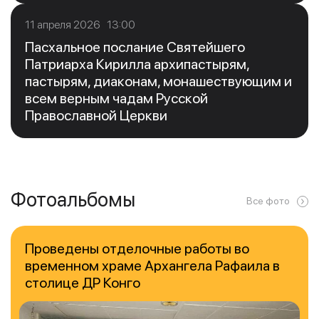
11 апреля 2026 13:00
Пасхальное послание Святейшего
Патриарха Кирилла архипастырям,
пастырям, диаконам, монашествующим и
всем верным чадам Русской
Православной Церкви
Фотоальбомы
Все фото
Проведены отделочные работы во
временном храме Архангела Рафаила в
столице ДР Конго