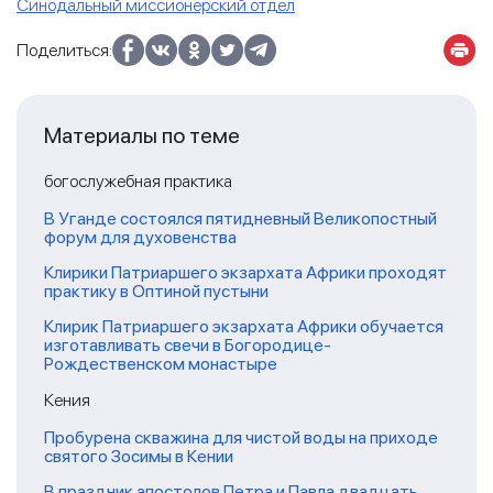
Синодальный миссионерский отдел
Поделиться:
Материалы по теме
богослужебная практика
В Уганде состоялся пятидневный Великопостный
форум для духовенства
Клирики Патриаршего экзархата Африки проходят
практику в Оптиной пустыни
Клирик Патриаршего экзархата Африки обучается
изготавливать свечи в Богородице-
Рождественском монастыре
Кения
Пробурена скважина для чистой воды на приходе
святого Зосимы в Кении
В праздник апостолов Петра и Павла двадцать