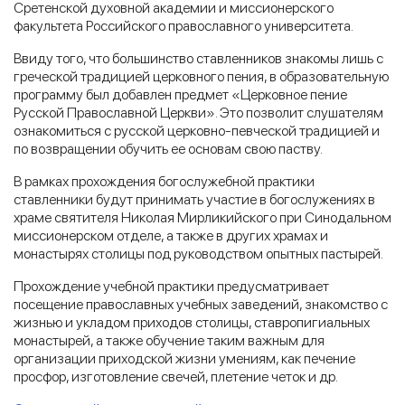
Сретенской духовной академии и миссионерского
факультета Российского православного университета.
Ввиду того, что большинство ставленников знакомы лишь с
греческой традицией церковного пения, в образовательную
программу был добавлен предмет «Церковное пение
Русской Православной Церкви». Это позволит слушателям
ознакомиться с русской церковно-певческой традицией и
по возвращении обучить ее основам свою паству.
В рамках прохождения богослужебной практики
ставленники будут принимать участие в богослужениях в
храме святителя Николая Мирликийского при Синодальном
миссионерском отделе, а также в других храмах и
монастырях столицы под руководством опытных пастырей.
Прохождение учебной практики предусматривает
посещение православных учебных заведений, знакомство с
жизнью и укладом приходов столицы, ставропигиальных
монастырей, а также обучение таким важным для
организации приходской жизни умениям, как печение
просфор, изготовление свечей, плетение четок и др.