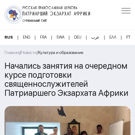
РУССКАЯ ПРАВОСЛАВНАЯ ЦЕРКОВЬ
ПАТРИАРШИЙ ЭКЗАРХАТ АФРИКИ
ОФИЦИАЛЬНЫЙ САЙТ
|
|
|
|
|
|
|
RUS
ENG
FRA
SWA
DEU
عرب
ΕΛΛ
PT
/
/
Главная
Новости
Культура и образование
Начались занятия на очередном
курсе подготовки
священнослужителей
Патриаршего Экзархата Африки