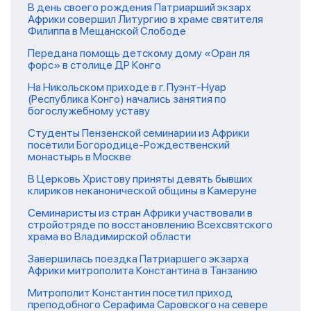
В день своего рождения Патриарший экзарх
Африки совершил Литургию в храме святителя
Филиппа в Мещанской Слободе
Передана помощь детскому дому «Оран ля
форс» в столице ДР Конго
На Никольском приходе в г. Пуэнт-Нуар
(Республика Конго) начались занятия по
богослужебному уставу
Студенты Пензенской семинарии из Африки
посетили Богородице-Рождественский
монастырь в Москве
В Церковь Христову приняты девять бывших
клириков неканонической общины в Камеруне
Семинаристы из стран Африки участвовали в
стройотряде по восстановлению Всехсвятского
храма во Владимирской области
Завершилась поездка Патриаршего экзарха
Африки митрополита Константина в Танзанию
Митрополит Константин посетил приход
преподобного Серафима Саровского на севере