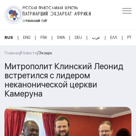
РУССКАЯ ПРАВОСЛАВНАЯ ЦЕРКОВЬ
ПАТРИАРШИЙ ЭКЗАРХАТ АФРИКИ
ОФИЦИАЛЬНЫЙ САЙТ
|
|
|
|
|
|
|
RUS
ENG
FRA
SWA
DEU
عرب
ΕΛΛ
PT
/
/
Главная
Новости
Экзарх
Митрополит Клинский Леонид
встретился с лидером
неканонической церкви
Камеруна