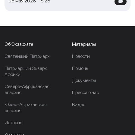
06 мая 2026 18:26
Об Экзархате
Материалы
Cвятейший Патриарх
Новости
Патриарший Экзарх
Помочь
Африки
Документы
Северо-Африканская
епархия
Пресса о нас
Южно-Африканская
Видео
епархия
История
Контакты