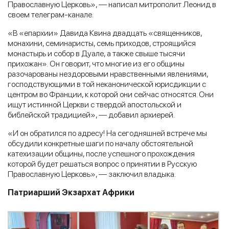
Православную Церковь», — написал митрополит Леонид в
своем телеграм-канале.
«В «епархии» Давида Квина двадцать «священников,
монахини, семинаристы, семь приходов, строящийся
монастырь и собор в Дуале, а также свыше тысячи
прихожан». Он говорит, что многие из его общины
разочарованы нездоровыми нравственными явлениями,
господствующими в той неканонической юрисдикции с
центром во Франции, к которой они сейчас относятся. Они
ищут истинной Церкви с твердой апостольской и
библейской традицией», — добавил архиерей.
«И он обратился по адресу! На сегодняшней встрече мы
обсудили конкретные шаги по началу обстоятельной
катехизации общины, после успешного прохождения
которой будет решаться вопрос о принятии в Русскую
Православную Церковь», — заключил владыка.
Патриарший Экзархат Африки