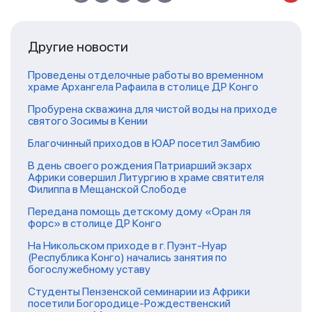
Другие новости
Проведены отделочные работы во временном
храме Архангела Рафаила в столице ДР Конго
Пробурена скважина для чистой воды на приходе
святого Зосимы в Кении
Благочинный приходов в ЮАР посетил Замбию
В день своего рождения Патриарший экзарх
Африки совершил Литургию в храме святителя
Филиппа в Мещанской Слободе
Передана помощь детскому дому «Оран ля
форс» в столице ДР Конго
На Никольском приходе в г. Пуэнт-Нуар
(Республика Конго) начались занятия по
богослужебному уставу
Студенты Пензенской семинарии из Африки
посетили Богородице-Рождественский