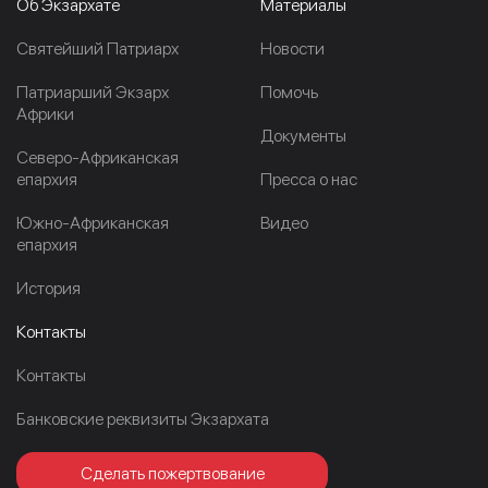
Об Экзархате
Материалы
Cвятейший Патриарх
Новости
Патриарший Экзарх
Помочь
Африки
Документы
Северо-Африканская
епархия
Пресса о нас
Южно-Африканская
Видео
епархия
История
Контакты
Контакты
Банковские реквизиты Экзархата
Сделать пожертвование