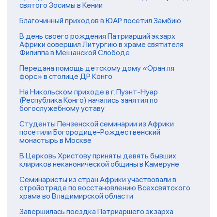
святого Зосимы в Кении
Благочинный приходов в ЮАР посетил Замбию
В день своего рождения Патриарший экзарх
Африки совершил Литургию в храме святителя
Филиппа в Мещанской Слободе
Передана помощь детскому дому «Оран ля
форс» в столице ДР Конго
На Никольском приходе в г. Пуэнт-Нуар
(Республика Конго) начались занятия по
богослужебному уставу
Студенты Пензенской семинарии из Африки
посетили Богородице-Рождественский
монастырь в Москве
В Церковь Христову приняты девять бывших
клириков неканонической общины в Камеруне
Семинаристы из стран Африки участвовали в
стройотряде по восстановлению Всехсвятского
храма во Владимирской области
Завершилась поездка Патриаршего экзарха