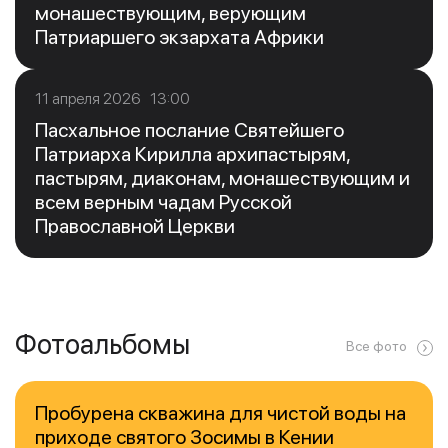
монашествующим, верующим
Патриаршего экзархата Африки
11 апреля 2026 13:00
Пасхальное послание Святейшего
Патриарха Кирилла архипастырям,
пастырям, диаконам, монашествующим и
всем верным чадам Русской
Православной Церкви
Фотоальбомы
Все фото
Пробурена скважина для чистой воды на
приходе святого Зосимы в Кении