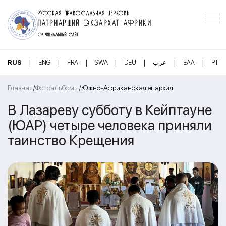
РУССКАЯ ПРАВОСЛАВНАЯ ЦЕРКОВЬ
ПАТРИАРШИЙ ЭКЗАРХАТ АФРИКИ
ОФИЦИАЛЬНЫЙ САЙТ
|
|
|
|
|
|
|
RUS
ENG
FRA
SWA
DEU
عرب
ΕΛΛ
PT
/
/
Главная
Фотоальбомы
Южно-Африканская епархия
В Лазареву субботу в Кейптауне
(ЮАР) четыре человека приняли
таинство Крещения