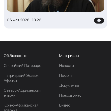
06 мая 2026 18:26
Об Экзархате
Материалы
Cвятейший Патриарх
Новости
Патриарший Экзарх
Помочь
Африки
Документы
Северо-Африканская
епархия
Пресса о нас
Южно-Африканская
Видео
епархия