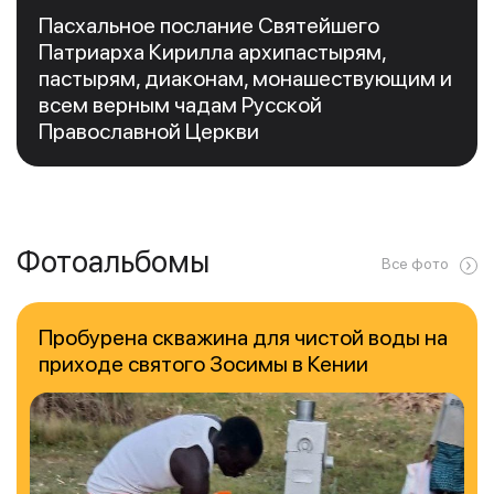
Пасхальное послание Святейшего
Патриарха Кирилла архипастырям,
пастырям, диаконам, монашествующим и
всем верным чадам Русской
Православной Церкви
Фотоальбомы
Все фото
Пробурена скважина для чистой воды на
приходе святого Зосимы в Кении