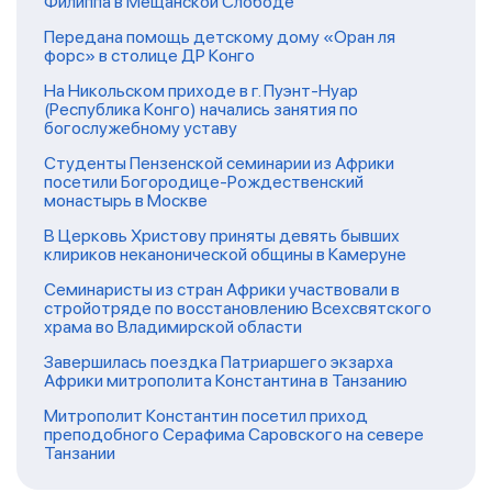
Филиппа в Мещанской Слободе
Передана помощь детскому дому «Оран ля
форс» в столице ДР Конго
На Никольском приходе в г. Пуэнт-Нуар
(Республика Конго) начались занятия по
богослужебному уставу
Студенты Пензенской семинарии из Африки
посетили Богородице-Рождественский
монастырь в Москве
В Церковь Христову приняты девять бывших
клириков неканонической общины в Камеруне
Семинаристы из стран Африки участвовали в
стройотряде по восстановлению Всехсвятского
храма во Владимирской области
Завершилась поездка Патриаршего экзарха
Африки митрополита Константина в Танзанию
Митрополит Константин посетил приход
преподобного Серафима Саровского на севере
Танзании