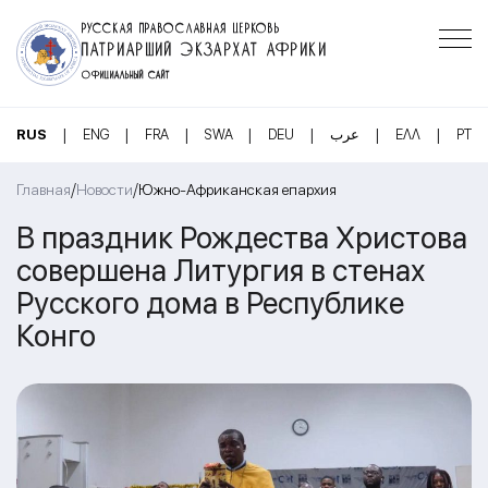
РУССКАЯ ПРАВОСЛАВНАЯ ЦЕРКОВЬ
ПАТРИАРШИЙ ЭКЗАРХАТ АФРИКИ
ОФИЦИАЛЬНЫЙ САЙТ
|
|
|
|
|
|
|
RUS
ENG
FRA
SWA
DEU
عرب
ΕΛΛ
PT
/
/
Главная
Новости
Южно-Африканская епархия
В праздник Рождества Христова
совершена Литургия в стенах
Русского дома в Республике
Конго