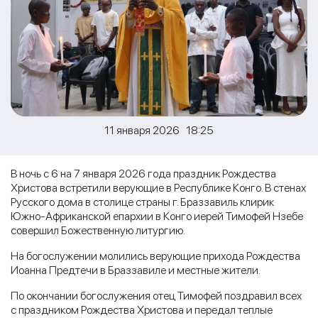
11 января 2026 18:25
В ночь с 6 на 7 января 2026 года праздник Рождества
Христова встретили верующие в Республике Конго. В стенах
Русского дома в столице страны г. Браззавиль клирик
Южно-Африканской епархии в Конго иерей Тимофей Нзебе
совершил Божественную литургию.
На богослужении молились верующие прихода Рождества
Иоанна Предтечи в Браззавиле и местные жители.
По окончании богослужения отец Тимофей поздравил всех
с праздником Рождества Христова и передал теплые