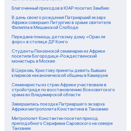
Благочинный приходов в ЮАР посетил Замбию
В день своего рождения Патриарший экзарх
Африки совершил Литургию в храме святителя
Филиппа в Мещанской Слободе
Передана помощь детскому дому «Оран ля
форс» в столице ДР Конго
Студенты Пензенской семинарии из Африки
посетили Богородице-Рождественский
монастырь в Москве
В Церковь Христову приняты девять бывших
клириков неканонической общины в Камеруне
Семинаристы из стран Африки участвовали в
стройотряде по восстановлению Всехсвятского
храма во Владимирской области
Завершилась поездка Патриаршего экзарха
Африки митрополита Константина в Танзанию
Митрополит Константин посетил приход
преподобного Серафима Саровского на севере
Танзании