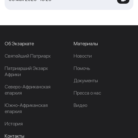
Об Экзархате
Материалы
Cвятейший Патриарх
Новости
Патриарший Экзарх
Помочь
Африки
Документы
Северо-Африканская
епархия
Пресса о нас
Южно-Африканская
Видео
епархия
История
Контакты