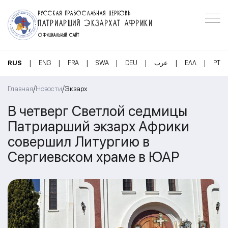
РУССКАЯ ПРАВОСЛАВНАЯ ЦЕРКОВЬ
ПАТРИАРШИЙ ЭКЗАРХАТ АФРИКИ
ОФИЦИАЛЬНЫЙ САЙТ
|
|
|
|
|
|
|
RUS
ENG
FRA
SWA
DEU
عرب
ΕΛΛ
PT
/
/
Главная
Новости
Экзарх
В четверг Светлой седмицы
Патриарший экзарх Африки
совершил Литургию в
Сергиевском храме в ЮАР