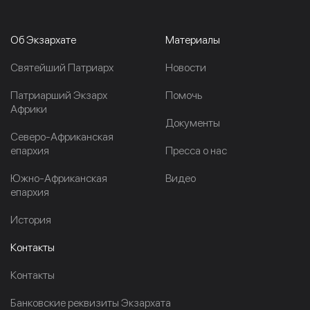
Об Экзархате
Материалы
Cвятейший Патриарх
Новости
Патриарший Экзарх
Помочь
Африки
Документы
Северо-Африканская
епархия
Пресса о нас
Южно-Африканская
Видео
епархия
История
Контакты
Контакты
Банковские реквизиты Экзархата