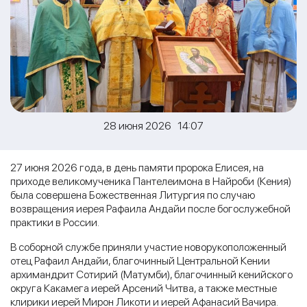
28 июня 2026 14:07
27 июня 2026 года, в день памяти пророка Елисея, на
приходе великомученика Пантелеимона в Найроби (Кения)
была совершена Божественная Литургия по случаю
возвращения иерея Рафаила Андайи после богослужебной
практики в России.
В соборной службе приняли участие новорукоположенный
отец Рафаил Андайи, благочинный Центральной Кении
архимандрит Сотирий (Матумби), благочинный кенийского
округа Какамега иерей Арсений Читва, а также местные
клирики иерей Мирон Ликоти и иерей Афанасий Вачира.