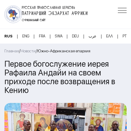
РУССКАЯ ПРАВОСЛАВНАЯ ЦЕРКОВЬ
ПАТРИАРШИЙ ЭКЗАРХАТ АФРИКИ
ОФИЦИАЛЬНЫЙ САЙТ
|
|
|
|
|
|
|
RUS
ENG
FRA
SWA
DEU
عرب
ΕΛΛ
PT
/
/
Главная
Новости
Южно-Африканская епархия
Первое богослужение иерея
Рафаила Андайи на своем
приходе после возвращения в
Кению