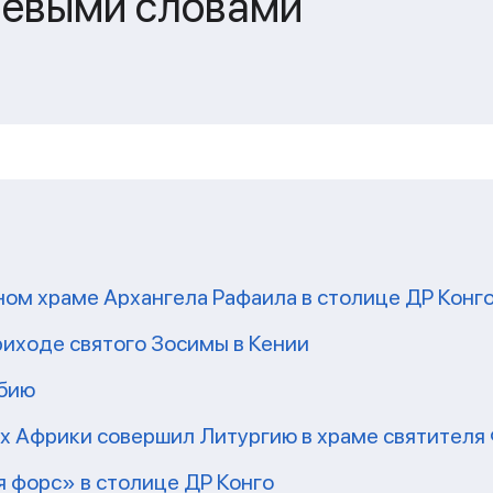
чевыми словами
ом храме Архангела Рафаила в столице ДР Конг
риходе святого Зосимы в Кении
мбию
рх Африки совершил Литургию в храме святител
 форс» в столице ДР Конго