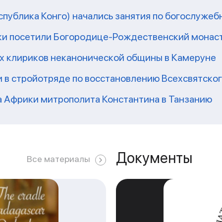
еспублика Конго) начались занятия по богослужеб
ки посетили Богородице-Рождественский монаст
их клириков неканонической общины в Камеруне
 в стройотряде по восстановлению Всехсвятско
а Африки митрополита Константина в Танзанию
Документы
Все материалы