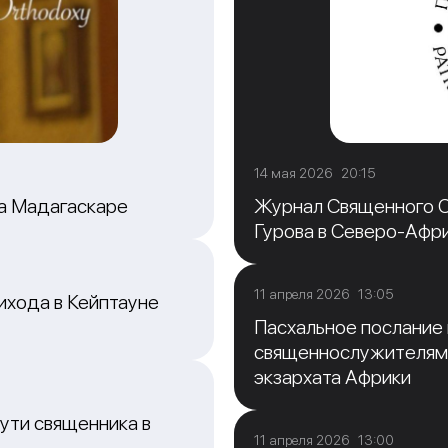
14 мая 2026 20:15
на Мадагаскаре
Журнал Священного С
Гурова в Северо-Афр
11 апреля 2026 13:05
ихода в Кейптауне
Пасхальное послание
священнослужителям
экзархата Африки
ути священника в
11 апреля 2026 13:00