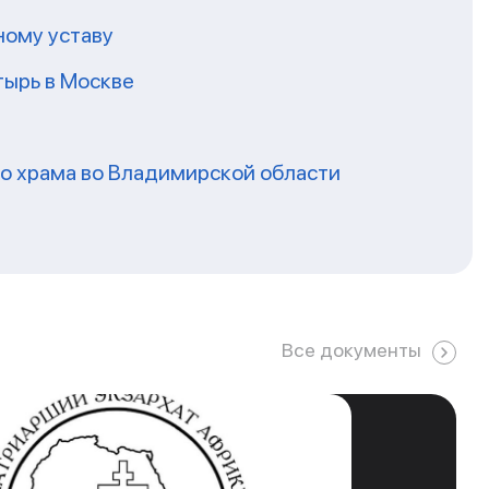
ному уставу
ырь в Москве
го храма во Владимирской области
Все документы