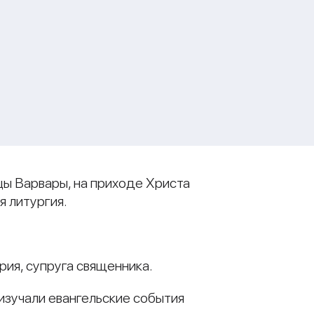
цы Варвары, на приходе Христа
я литургия.
ия, супруга священника.
изучали евангельские события