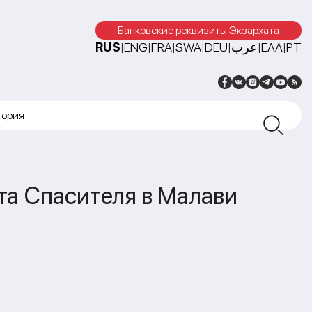
Банковские реквизиты Экзархата
RUS
ENG
FRA
SWA
DEU
عرب
ΕΛΛ
PT
|
|
|
|
|
|
|
тория
та Спасителя в Малави