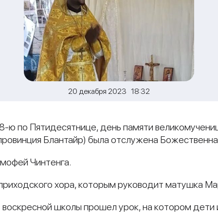
20 декабря 2023 18:32
28-ю по Пятидесятнице, день памяти великомучени
(провинция Блантайр) была отслужена Божественна
мофей Чинтенга.
приходского хора, которым руководит матушка Мар
в воскресной школы прошел урок, на котором дети 