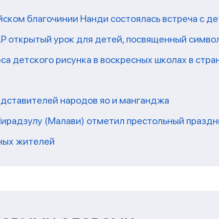
йском благочинии Нанди состоялась встреча с д
Р открытый урок для детей, посвященный симво
а детского рисунка в воскресных школах в стра
редставителей народов яо и манганджа
 Чирадзулу (Малави) отметил престольный праздн
тных жителей