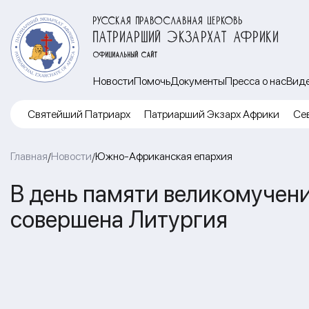
РУССКАЯ ПРАВОСЛАВНАЯ ЦЕРКОВЬ
ПАТРИАРШИЙ ЭКЗАРХАТ АФРИКИ
ОФИЦИАЛЬНЫЙ САЙТ
Новости
Помочь
Документы
Пресса о нас
Вид
Cвятейший Патриарх
Патриарший Экзарх Африки
Се
Главная
Новости
Южно-Африканская епархия
/
/
В день памяти великомучен
совершена Литургия