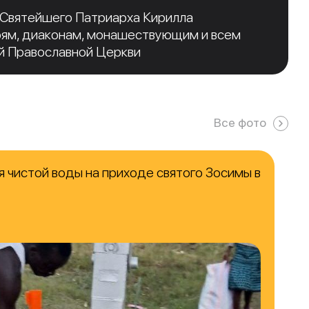
 Святейшего Патриарха Кирилла
рям, диаконам, монашествующим и всем
й Православной Церкви
Все фото
 чистой воды на приходе святого Зосимы в