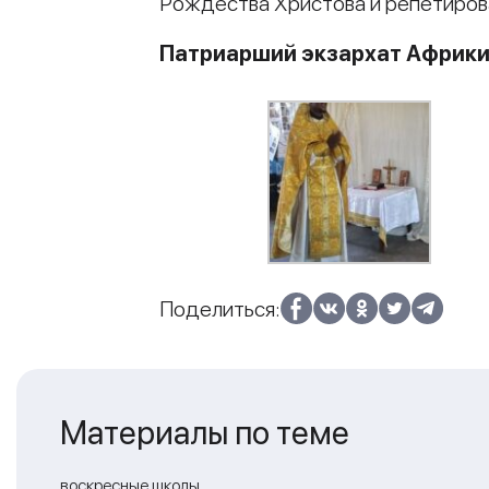
Рождества Христова и репетиров
Патриарший экзархат Африк
Поделиться:
Материалы по теме
воскресные школы