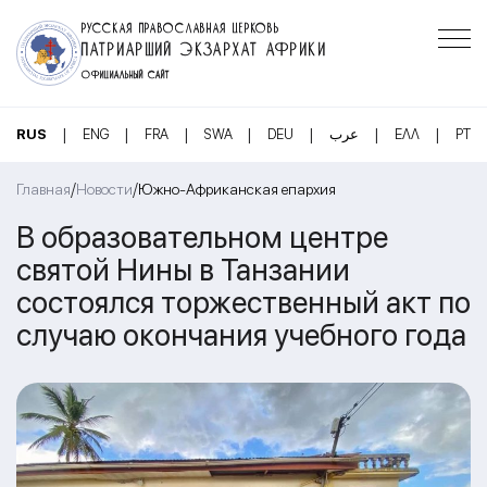
РУССКАЯ ПРАВОСЛАВНАЯ ЦЕРКОВЬ
ПАТРИАРШИЙ ЭКЗАРХАТ АФРИКИ
ОФИЦИАЛЬНЫЙ САЙТ
|
|
|
|
|
|
|
RUS
ENG
FRA
SWA
DEU
عرب
ΕΛΛ
PT
/
/
Главная
Новости
Южно-Африканская епархия
В образовательном центре
святой Нины в Танзании
состоялся торжественный акт по
случаю окончания учебного года