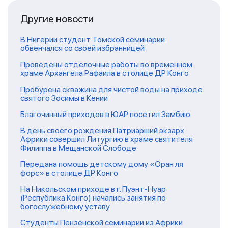
Другие новости
В Нигерии студент Томской семинарии
обвенчался со своей избранницей
Проведены отделочные работы во временном
храме Архангела Рафаила в столице ДР Конго
Пробурена скважина для чистой воды на приходе
святого Зосимы в Кении
Благочинный приходов в ЮАР посетил Замбию
В день своего рождения Патриарший экзарх
Африки совершил Литургию в храме святителя
Филиппа в Мещанской Слободе
Передана помощь детскому дому «Оран ля
форс» в столице ДР Конго
На Никольском приходе в г. Пуэнт-Нуар
(Республика Конго) начались занятия по
богослужебному уставу
Студенты Пензенской семинарии из Африки