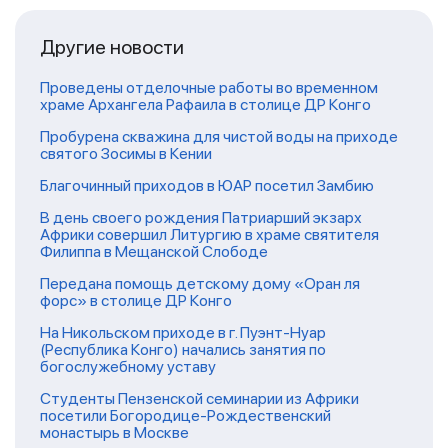
Другие новости
Проведены отделочные работы во временном
храме Архангела Рафаила в столице ДР Конго
Пробурена скважина для чистой воды на приходе
святого Зосимы в Кении
Благочинный приходов в ЮАР посетил Замбию
В день своего рождения Патриарший экзарх
Африки совершил Литургию в храме святителя
Филиппа в Мещанской Слободе
Передана помощь детскому дому «Оран ля
форс» в столице ДР Конго
На Никольском приходе в г. Пуэнт-Нуар
(Республика Конго) начались занятия по
богослужебному уставу
Студенты Пензенской семинарии из Африки
посетили Богородице-Рождественский
монастырь в Москве