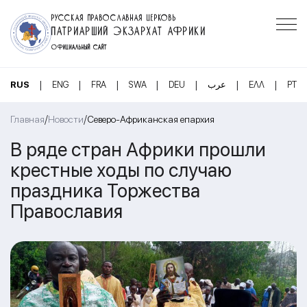
РУССКАЯ ПРАВОСЛАВНАЯ ЦЕРКОВЬ
ПАТРИАРШИЙ ЭКЗАРХАТ АФРИКИ
ОФИЦИАЛЬНЫЙ САЙТ
|
|
|
|
|
|
|
RUS
ENG
FRA
SWA
DEU
عرب
ΕΛΛ
PT
/
/
Главная
Новости
Северо-Африканская епархия
В ряде стран Африки прошли
крестные ходы по случаю
праздника Торжества
Православия