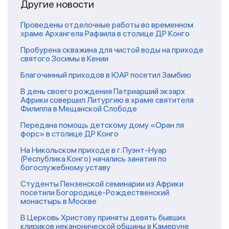
Другие новости
Проведены отделочные работы во временном
храме Архангела Рафаила в столице ДР Конго
Пробурена скважина для чистой воды на приходе
святого Зосимы в Кении
Благочинный приходов в ЮАР посетил Замбию
В день своего рождения Патриарший экзарх
Африки совершил Литургию в храме святителя
Филиппа в Мещанской Слободе
Передана помощь детскому дому «Оран ля
форс» в столице ДР Конго
На Никольском приходе в г. Пуэнт-Нуар
(Республика Конго) начались занятия по
богослужебному уставу
Студенты Пензенской семинарии из Африки
посетили Богородице-Рождественский
монастырь в Москве
В Церковь Христову приняты девять бывших
клириков неканонической общины в Камеруне