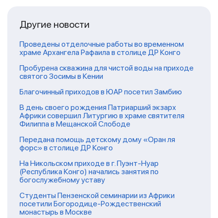
Другие новости
Проведены отделочные работы во временном
храме Архангела Рафаила в столице ДР Конго
Пробурена скважина для чистой воды на приходе
святого Зосимы в Кении
Благочинный приходов в ЮАР посетил Замбию
В день своего рождения Патриарший экзарх
Африки совершил Литургию в храме святителя
Филиппа в Мещанской Слободе
Передана помощь детскому дому «Оран ля
форс» в столице ДР Конго
На Никольском приходе в г. Пуэнт-Нуар
(Республика Конго) начались занятия по
богослужебному уставу
Студенты Пензенской семинарии из Африки
посетили Богородице-Рождественский
монастырь в Москве