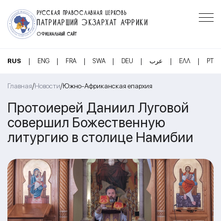
РУССКАЯ ПРАВОСЛАВНАЯ ЦЕРКОВЬ
ПАТРИАРШИЙ ЭКЗАРХАТ АФРИКИ
ОФИЦИАЛЬНЫЙ САЙТ
|
|
|
|
|
|
|
RUS
ENG
FRA
SWA
DEU
عرب
ΕΛΛ
PT
/
/
Главная
Новости
Южно-Африканская епархия
Протоиерей Даниил Луговой
совершил Божественную
литургию в столице Намибии