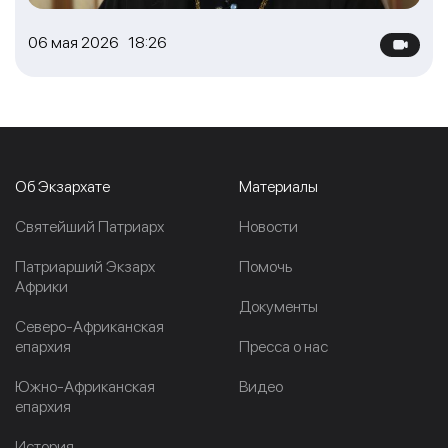
06 мая 2026 18:26
Об Экзархате
Материалы
Cвятейший Патриарх
Новости
Патриарший Экзарх
Помочь
Африки
Документы
Северо-Африканская
епархия
Пресса о нас
Южно-Африканская
Видео
епархия
История