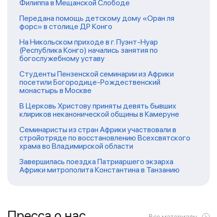
Филиппа в Мещанской Слободе
Передана помощь детскому дому «Оран ля
форс» в столице ДР Конго
На Никольском приходе в г. Пуэнт-Нуар
(Республика Конго) начались занятия по
богослужебному уставу
Студенты Пензенской семинарии из Африки
посетили Богородице-Рождественский
монастырь в Москве
В Церковь Христову приняты девять бывших
клириков неканонической общины в Камеруне
Семинаристы из стран Африки участвовали в
стройотряде по восстановлению Всехсвятского
храма во Владимирской области
Завершилась поездка Патриаршего экзарха
Африки митрополита Константина в Танзанию
Пресса о нас
Все материалы