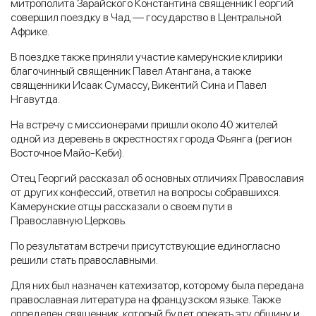
митрополита Зарайского Константина священник Георгий
совершил поездку в Чад — государство в Центральной
Африке.
В поездке также приняли участие камерунские клирики
благочинный священник Павел Атангана, а также
священники Исаак Сумассу, Викентий Сина и Павел
Нгавутда.
На встречу с миссионерами пришли около 40 жителей
одной из деревень в окрестностях города Фьянга (регион
Восточное Майо-Кеби).
Отец Георгий рассказал об основных отличиях Православия
от других конфессий, ответил на вопросы собравшихся.
Камерунские отцы рассказали о своем пути в
Православную Церковь.
По результатам встречи присутствующие единогласно
решили стать православными.
Для них был назначен катехизатор, которому была передана
православная литература на французском языке. Также
определен священник, который будет опекать эту общину и