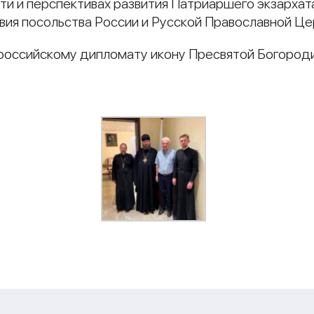
ти и перспективах развития Патриаршего экзархата
я посольства России и Русской Православной Цер
российскому дипломату икону Пресвятой Богород
и