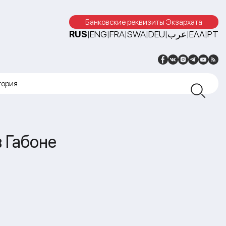
Банковские реквизиты Экзархата
RUS
ENG
FRA
SWA
DEU
عرب
ΕΛΛ
PT
|
|
|
|
|
|
|
тория
 Габоне