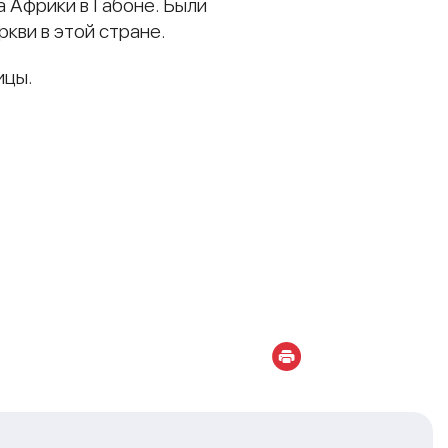
 Африки в Габоне. Были
кви в этой стране.
ицы.