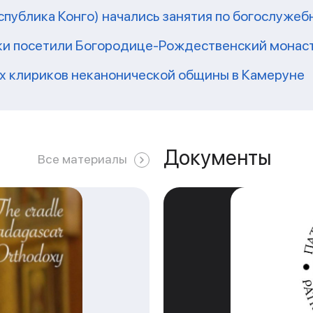
еспублика Конго) начались занятия по богослужеб
ки посетили Богородице-Рождественский монаст
их клириков неканонической общины в Камеруне
Документы
Все материалы