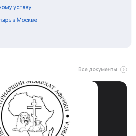
ному уставу
ырь в Москве
Все документы