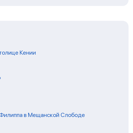
толице Кении
о
я Филиппа в Мещанской Слободе