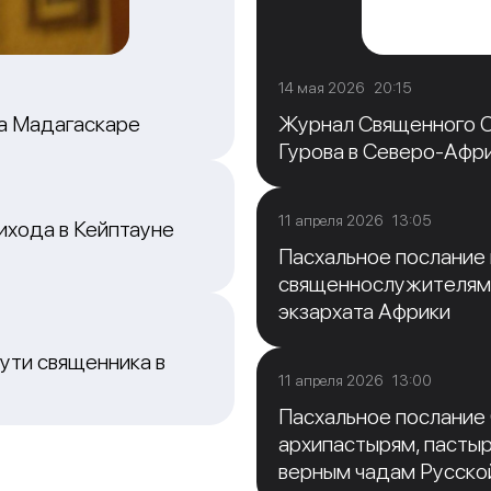
14 мая 2026 20:15
на Мадагаскаре
Журнал Священного С
Гурова в Северо-Афр
11 апреля 2026 13:05
ихода в Кейптауне
Пасхальное послание
священнослужителям
экзархата Африки
ути священника в
11 апреля 2026 13:00
Пасхальное послание
архипастырям, пасты
верным чадам Русско