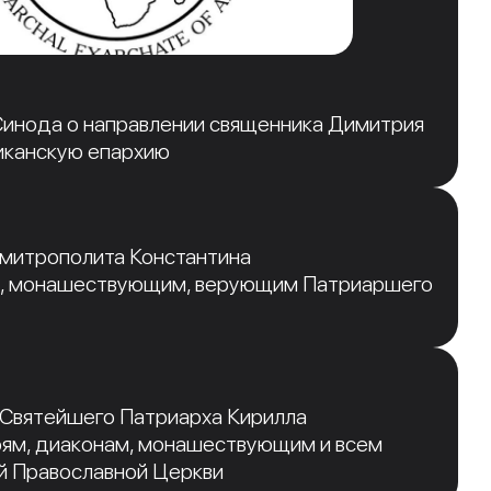
инода о направлении священника Димитрия
иканскую епархию
 митрополита Константина
, монашествующим, верующим Патриаршего
 Святейшего Патриарха Кирилла
рям, диаконам, монашествующим и всем
й Православной Церкви