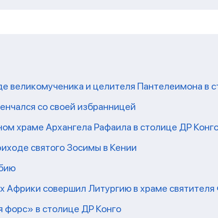
де великомученика и целителя Пантелеимона в с
енчался со своей избранницей
ом храме Архангела Рафаила в столице ДР Конг
риходе святого Зосимы в Кении
мбию
рх Африки совершил Литургию в храме святител
 форс» в столице ДР Конго