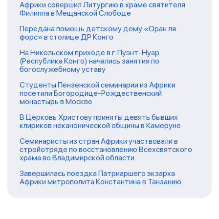
Африки совершил Литургию в храме святителя
Филиппа в Мещанской Слободе
Передана помощь детскому дому «Оран ля
форс» в столице ДР Конго
На Никольском приходе в г. Пуэнт-Нуар
(Республика Конго) начались занятия по
богослужебному уставу
Студенты Пензенской семинарии из Африки
посетили Богородице-Рождественский
монастырь в Москве
В Церковь Христову приняты девять бывших
клириков неканонической общины в Камеруне
Семинаристы из стран Африки участвовали в
стройотряде по восстановлению Всехсвятского
храма во Владимирской области
Завершилась поездка Патриаршего экзарха
Африки митрополита Константина в Танзанию