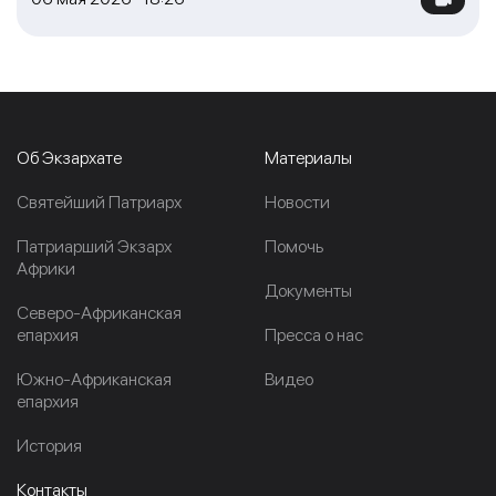
Об Экзархате
Материалы
Cвятейший Патриарх
Новости
Патриарший Экзарх
Помочь
Африки
Документы
Северо-Африканская
епархия
Пресса о нас
Южно-Африканская
Видео
епархия
История
Контакты