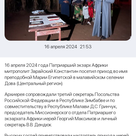
16 апреля 2024 21:53
16 апреля 2024 года Патриарший экзарх Африки
митрополит Зарайский Константин посетил приход во имя
преподобной Марии Египетской в малавийском селении
Дова (Центральный регион).
Архиерея сопровождали третий секретарь Посольства
Российской Федерации в Республике Зимбабве и по
совместительству в Республике Малави Д.С. Гринчук,
председатель Миссионерского отдела Патриаршего
экзархата Африки иерей Георгий Максимов и личный
секретарь В.В. Дендюк.
Высоких гостей приветствовали настоятель прихода иерей