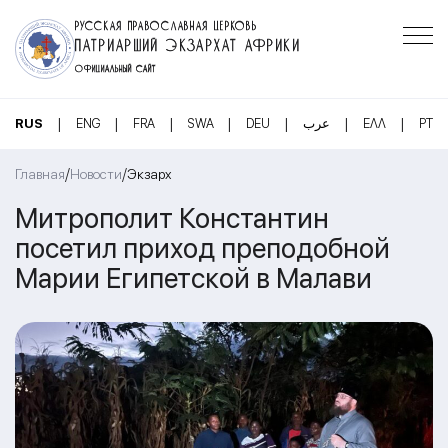
РУССКАЯ ПРАВОСЛАВНАЯ ЦЕРКОВЬ
ПАТРИАРШИЙ ЭКЗАРХАТ АФРИКИ
ОФИЦИАЛЬНЫЙ САЙТ
|
|
|
|
|
|
|
RUS
ENG
FRA
SWA
DEU
عرب
ΕΛΛ
PT
/
/
Главная
Новости
Экзарх
Митрополит Константин
посетил приход преподобной
Марии Египетской в Малави