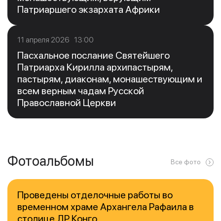
Патриаршего экзархата Африки
11 апреля 2026 13:00
Пасхальное послание Святейшего
Патриарха Кирилла архипастырям,
пастырям, диаконам, монашествующим и
всем верным чадам Русской
Православной Церкви
Фотоальбомы
Все фото
Проведены отделочные работы во
временном храме Архангела Рафаила в
столице ДР Конго