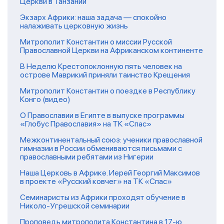
Церкви в Танзании
Экзарх Африки: наша задача — спокойно
налаживать церковную жизнь
Митрополит Константин о миссии Русской
Православной Церкви на Африканском континенте
В Неделю Крестопоклонную пять человек на
острове Маврикий приняли таинство Крещения
Митрополит Константин о поездке в Республику
Конго (видео)
О Православии в Египте в выпуске программы
«Глобус Православия» на ТК «Спас»
Межконтинентальный союз: ученики православной
гимназии в России обмениваются письмами с
православными ребятами из Нигерии
Наша Церковь в Африке. Иерей Георгий Максимов
в проекте «Русский ковчег» на ТК «Спас»
Семинаристы из Африки проходят обучение в
Николо-Угрешской семинарии
Проповедь митрополита Константина в 17-ю