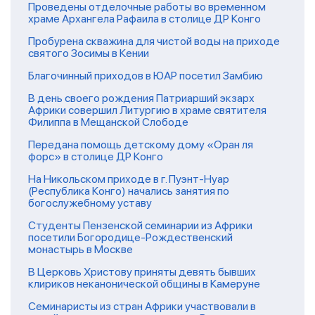
Проведены отделочные работы во временном
храме Архангела Рафаила в столице ДР Конго
Пробурена скважина для чистой воды на приходе
святого Зосимы в Кении
Благочинный приходов в ЮАР посетил Замбию
В день своего рождения Патриарший экзарх
Африки совершил Литургию в храме святителя
Филиппа в Мещанской Слободе
Передана помощь детскому дому «Оран ля
форс» в столице ДР Конго
На Никольском приходе в г. Пуэнт-Нуар
(Республика Конго) начались занятия по
богослужебному уставу
Студенты Пензенской семинарии из Африки
посетили Богородице-Рождественский
монастырь в Москве
В Церковь Христову приняты девять бывших
клириков неканонической общины в Камеруне
Семинаристы из стран Африки участвовали в