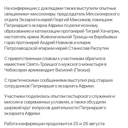
На конференции с докладами также выступили опытные
священники-миссионеры: председатель Миссионерского
отдела Экзархата иерей Георгий Максимов, помощник
Патриаршего экзарха Африки по религиозному
образованию и катехизации протоиерей Тигрий Хачатрян,
настоятель храма Живоначальной Троицы на Воробьевых
горах протоиерей Андрей Новиков и клирик
Петрозаводской епархии иерей Станислав Распутин.
С приветственным словом к участникам обратился
наместник Свято-Троицкого мужского монастыря в
Чебоксарах архимандрит Василий (Паскье).
С практическими сообщениями выступил ряд старших
сотрудников Патриаршего экзархата Африки.
Участники поделились опытом пастырского служения и
миссии в современных условиях, а также обсудили
широкий круг вопросов деятельности Патриаршего
экзархата Африки.
Работа конференции продолжится 25 и 26 августа.