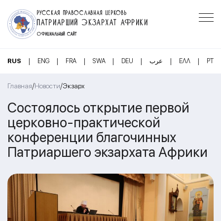
РУССКАЯ ПРАВОСЛАВНАЯ ЦЕРКОВЬ
ПАТРИАРШИЙ ЭКЗАРХАТ АФРИКИ
ОФИЦИАЛЬНЫЙ САЙТ
|
|
|
|
|
|
|
RUS
ENG
FRA
SWA
DEU
عرب
ΕΛΛ
PT
/
/
Главная
Новости
Экзарх
Состоялось открытие первой
церковно-практической
конференции благочинных
Патриаршего экзархата Африки