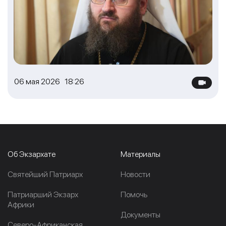
06 мая 2026 18:26
Об Экзархате
Материалы
Cвятейший Патриарх
Новости
Патриарший Экзарх
Помочь
Африки
Документы
Северо-Африканская