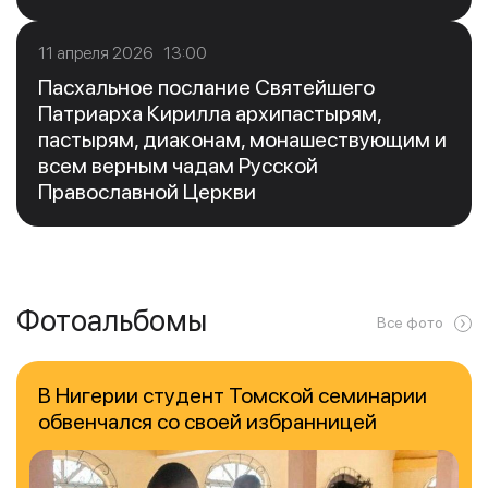
11 апреля 2026 13:00
Пасхальное послание Святейшего
Патриарха Кирилла архипастырям,
пастырям, диаконам, монашествующим и
всем верным чадам Русской
Православной Церкви
Фотоальбомы
Все фото
В Нигерии студент Томской семинарии
обвенчался со своей избранницей