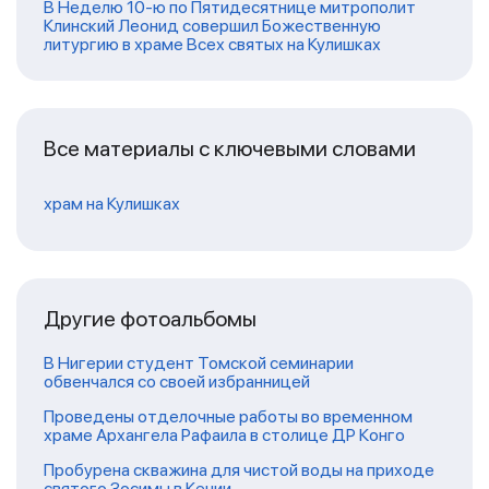
В Неделю 10-ю по Пятидесятнице митрополит
Клинский Леонид совершил Божественную
литургию в храме Всех святых на Кулишках
Все материалы с ключевыми словами
храм на Кулишках
Другие фотоальбомы
В Нигерии студент Томской семинарии
обвенчался со своей избранницей
Проведены отделочные работы во временном
храме Архангела Рафаила в столице ДР Конго
Пробурена скважина для чистой воды на приходе
святого Зосимы в Кении