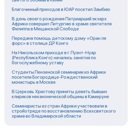
Благочинный приходов в ЮАР посетил Замбию
В день своего рождения Патриарший экзарх
Африки совершил Литургию в храме святителя
Филиппа в Мещанской Слободе
Передана помощь детскому дому «Оран ля
форс» в столице ДР Конго
На Никольском приходе в г. Пуэнт-Нуар
(Республика Конго) начались занятия по
богослужебному уставу
Студенты Пензенской семинарии из Африки
посетили Богородице-Рождественский
монастырь в Москве
В Церковь Христову приняты девять бывших
клириков неканонической общины в Камеруне
Семинаристы из стран Африки участвовали в
стройотряде по восстановлению Всехсвятского
храма во Владимирской области