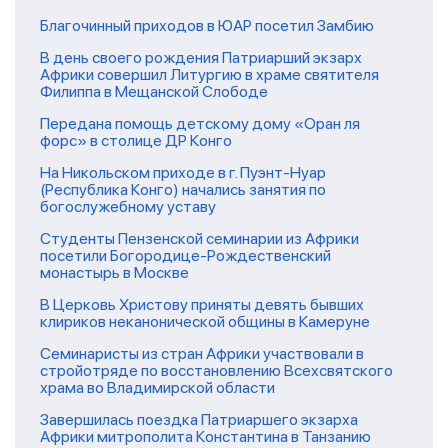
Благочинный приходов в ЮАР посетил Замбию
В день своего рождения Патриарший экзарх
Африки совершил Литургию в храме святителя
Филиппа в Мещанской Слободе
Передана помощь детскому дому «Оран ля
форс» в столице ДР Конго
На Никольском приходе в г. Пуэнт-Нуар
(Республика Конго) начались занятия по
богослужебному уставу
Студенты Пензенской семинарии из Африки
посетили Богородице-Рождественский
монастырь в Москве
В Церковь Христову приняты девять бывших
клириков неканонической общины в Камеруне
Семинаристы из стран Африки участвовали в
стройотряде по восстановлению Всехсвятского
храма во Владимирской области
Завершилась поездка Патриаршего экзарха
Африки митрополита Константина в Танзанию