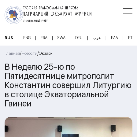
РУССКАЯ ПРАВОСЛАВНАЯ ЦЕРКОВЬ
ПАТРИАРШИЙ ЭКЗАРХАТ АФРИКИ
ОФИЦИАЛЬНЫЙ САЙТ
|
|
|
|
|
|
|
RUS
ENG
FRA
SWA
DEU
عرب
ΕΛΛ
PT
/
/
Главная
Новости
Экзарх
В Неделю 25-ю по
Пятидесятнице митрополит
Константин совершил Литургию
в столице Экваториальной
Гвинеи