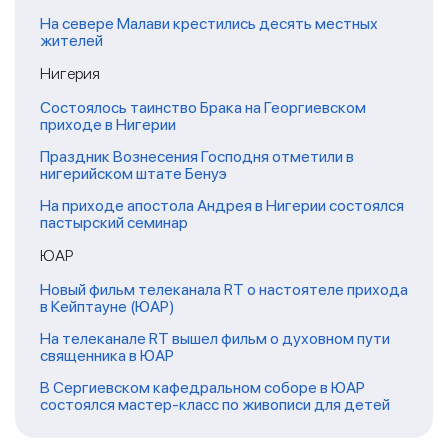
На севере Малави крестились десять местных
жителей
Нигерия
Состоялось таинство Брака на Георгиевском
приходе в Нигерии
Праздник Вознесения Господня отметили в
нигерийском штате Бенуэ
На приходе апостола Андрея в Нигерии состоялся
пастырский семинар
ЮАР
Новый фильм телеканала RT о настоятеле прихода
в Кейптауне (ЮАР)
На телеканале RT вышел фильм о духовном пути
священника в ЮАР
В Сергиевском кафедральном соборе в ЮАР
состоялся мастер-класс по живописи для детей