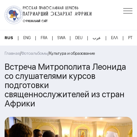
РУССКАЯ ПРАВОСЛАВНАЯ ЦЕРКОВЬ
ПАТРИАРШИЙ ЭКЗАРХАТ АФРИКИ
ОФИЦИАЛЬНЫЙ САЙТ
|
|
|
|
|
|
|
RUS
ENG
FRA
SWA
DEU
عرب
ΕΛΛ
PT
/
/
Главная
Фотоальбомы
Культура и образование
Встреча Митрополита Леонида
со слушателями курсов
подготовки
священнослужителей из стран
Африки