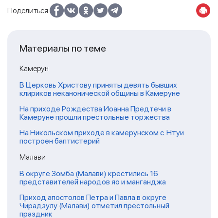
Поделиться:
Материалы по теме
Камерун
В Церковь Христову приняты девять бывших
клириков неканонической общины в Камеруне
На приходе Рождества Иоанна Предтечи в
Камеруне прошли престольные торжества
На Никольском приходе в камерунском с. Нтуи
построен баптистерий
Малави
В округе Зомба (Малави) крестились 16
представителей народов яо и манганджа
Приход апостолов Петра и Павла в округе
Чирадзулу (Малави) отметил престольный
праздник